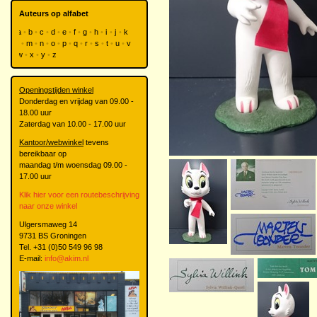
Auteurs op alfabet
a
b
c
d
e
f
g
h
i
j
k
l
m
n
o
p
q
r
s
t
u
v
w
x
y
z
Openingstijden winkel
Donderdag en vrijdag van 09.00 -
18.00 uur
Zaterdag van 10.00 - 17.00 uur
Kantoor/webwinkel
tevens
bereikbaar op
maandag t/m woensdag 09.00 -
17.00 uur
Klik hier voor een routebeschrijving
naar onze winkel
Ulgersmaweg 14
9731 BS Groningen
Tel. +31 (0)50 549 96 98
E-mail:
info@akim.nl