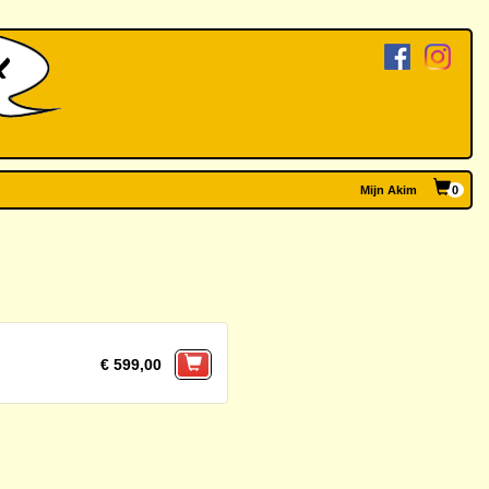
Mijn Akim
0
€ 599,00