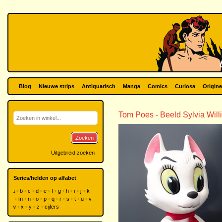
Blog
Nieuwe strips
Antiquarisch
Manga
Comics
Curiosa
Origine
Tom Poes - Beeld Sylvia Will
Zoeken
Uitgebreid zoeken
Series/helden op alfabet
a
b
c
d
e
f
g
h
i
j
k
l
m
n
o
p
q
r
s
t
u
v
w
x
y
z
cijfers