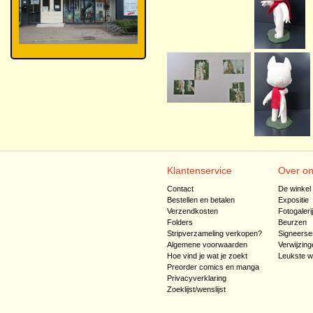
Klantenservice
Over o
Contact
De winkel
Bestellen en betalen
Expositie
Verzendkosten
Fotogaleri
Folders
Beurzen
Stripverzameling verkopen?
Signeerse
Algemene voorwaarden
Verwijzing
Hoe vind je wat je zoekt
Leukste w
Preorder comics en manga
Privacyverklaring
Zoeklijst/wenslijst