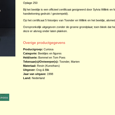
Oplage 250
Bij het beeldje is een officieel certificaat gesigneerd door Sylvia Willink 
handtekening gedrukt / gestempeld).
Op het certificaat 5 fotootjes van Toonder en Willink en het beeldje, alsm
Oorspronkelijk uitgegeven zonder de groene grondplaat; toen bleek dat het
deze er alsnog onder laten plakken.
Overige productgegevens
Productgroep:
Curiosa
Categorie:
Beeldjes en figures
Held/serie:
Bommel en Tom Poes
Tekenaar(s)/Ontwerper(s):
Toonder, Marten
Materiaal:
Resin (Kunsthars)
Uitgever:
Oog & Blik
Jaar van uitgave:
1998
Land:
Nederland