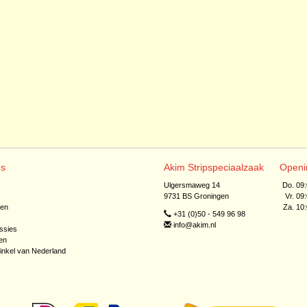
ns
Akim Stripspeciaalzaak
Openi
Ulgersmaweg 14
Do. 09
9731 BS Groningen
Vr. 09
jen
Za. 10
+31 (0)50 - 549 96 98
info@akim.nl
ssies
en
inkel van Nederland