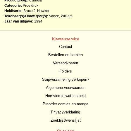
Productgroep:
Curiosa
Categorie:
Proefdruk
Held/serie:
Bruce J. Hawker
Tekenaar(s)/Ontwerper(s):
Vance, William
Jaar van uitgave:
1994
Klantenservice
Contact
Bestellen en betalen
Verzendkosten
Folders
Stripverzameling verkopen?
Algemene voorwaarden
Hoe vind je wat je zoekt
Preorder comics en manga
Privacyverklaring
Zoeklijst/wenslijst