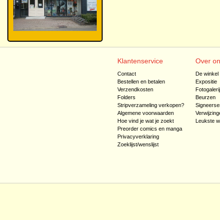
Klantenservice
Over o
Contact
De winkel
Bestellen en betalen
Expositie
Verzendkosten
Fotogaleri
Folders
Beurzen
Stripverzameling verkopen?
Signeerse
Algemene voorwaarden
Verwijzing
Hoe vind je wat je zoekt
Leukste w
Preorder comics en manga
Privacyverklaring
Zoeklijst/wenslijst