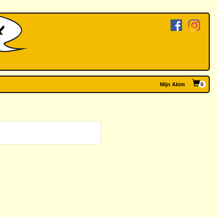
Mijn Akim
0