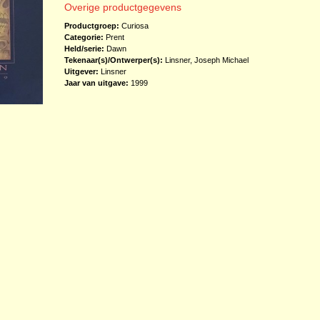
Overige productgegevens
Productgroep:
Curiosa
Categorie:
Prent
Held/serie:
Dawn
Tekenaar(s)/Ontwerper(s):
Linsner, Joseph Michael
Uitgever:
Linsner
Jaar van uitgave:
1999