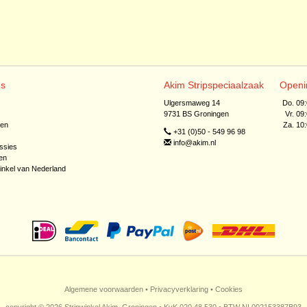
ns
Akim Stripspeciaalzaak
Openi
Ulgersmaweg 14
Do. 09
9731 BS Groningen
Vr. 09
jen
Za. 10
+31 (0)50 - 549 96 98
info@akim.nl
ssies
en
inkel van Nederland
Algemene voorwaarden
•
Privacyverklaring
•
Cookies
copyright © 2026 Stripwinkel Akim, Groningen • KvK 020 48 530 • BTW NL002153387B93