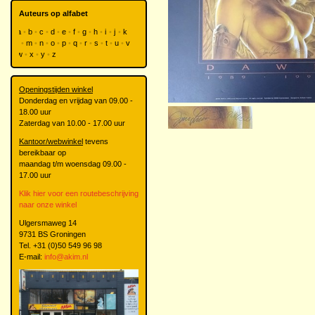
Auteurs op alfabet
a
b
c
d
e
f
g
h
i
j
k
l
m
n
o
p
q
r
s
t
u
v
w
x
y
z
Openingstijden winkel
Donderdag en vrijdag van 09.00 -
18.00 uur
Zaterdag van 10.00 - 17.00 uur
Kantoor/webwinkel
tevens
bereikbaar op
maandag t/m woensdag 09.00 -
17.00 uur
Klik hier voor een routebeschrijving
naar onze winkel
Ulgersmaweg 14
9731 BS Groningen
Tel. +31 (0)50 549 96 98
E-mail:
info@akim.nl