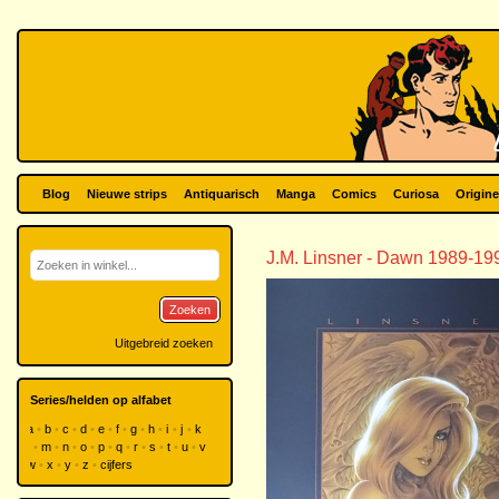
Blog
Nieuwe strips
Antiquarisch
Manga
Comics
Curiosa
Origine
J.M. Linsner - Dawn 1989-19
Zoeken
Uitgebreid zoeken
Series/helden op alfabet
a
b
c
d
e
f
g
h
i
j
k
l
m
n
o
p
q
r
s
t
u
v
w
x
y
z
cijfers