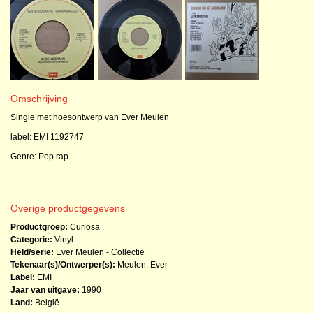
Omschrijving
Single met hoesontwerp van Ever Meulen
label: EMI 1192747
Genre: Pop rap
Overige productgegevens
Productgroep:
Curiosa
Categorie:
Vinyl
Held/serie:
Ever Meulen - Collectie
Tekenaar(s)/Ontwerper(s):
Meulen, Ever
Label:
EMI
Jaar van uitgave:
1990
Land:
België