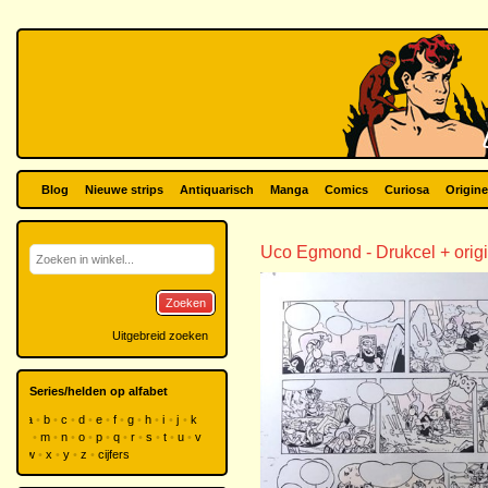
Blog
Nieuwe strips
Antiquarisch
Manga
Comics
Curiosa
Origine
Uco Egmond - Drukcel + origi
Zoeken
Uitgebreid zoeken
Series/helden op alfabet
a
b
c
d
e
f
g
h
i
j
k
l
m
n
o
p
q
r
s
t
u
v
w
x
y
z
cijfers