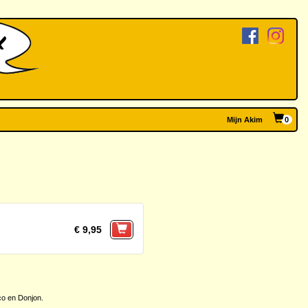
Mijn Akim
0
€ 9,95
o en Donjon.