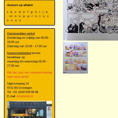
Auteurs op alfabet
a
b
c
d
e
f
g
h
i
j
k
l
m
n
o
p
q
r
s
t
u
v
w
x
y
z
Openingstijden winkel
Donderdag en vrijdag van 09.00 -
18.00 uur
Zaterdag van 10.00 - 17.00 uur
Kantoor/webwinkel
tevens
bereikbaar op
maandag t/m woensdag 09.00 -
17.00 uur
Klik hier voor een routebeschrijving
naar onze winkel
Ulgersmaweg 14
9731 BS Groningen
Tel. +31 (0)50 549 96 98
E-mail:
info@akim.nl