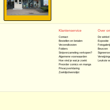
Klantenservice
Over o
Contact
De winkel
Bestellen en betalen
Expositie
Verzendkosten
Fotogaleri
Folders
Beurzen
Stripverzameling verkopen?
Signeerse
Algemene voorwaarden
Verwijzing
Hoe vind je wat je zoekt
Leukste w
Preorder comics en manga
Privacyverklaring
Zoeklijst/wenslijst