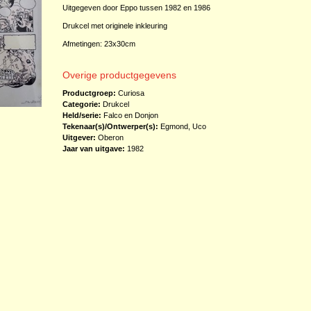
Uitgegeven door Eppo tussen 1982 en 1986
Drukcel met originele inkleuring
Afmetingen: 23x30cm
Overige productgegevens
Productgroep:
Curiosa
Categorie:
Drukcel
Held/serie:
Falco en Donjon
Tekenaar(s)/Ontwerper(s):
Egmond, Uco
Uitgever:
Oberon
Jaar van uitgave:
1982