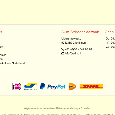
ns
Akim Stripspeciaalzaak
Openi
Ulgersmaweg 14
Do. 09
9731 BS Groningen
Vr. 09
jen
Za. 10
+31 (0)50 - 549 96 98
info@akim.nl
ssies
en
inkel van Nederland
Algemene voorwaarden
•
Privacyverklaring
•
Cookies
copyright © 2026 Stripwinkel Akim, Groningen • KvK 020 48 530 • BTW NL002153387B93