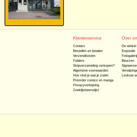
Klantenservice
Over o
Contact
De winkel
Bestellen en betalen
Expositie
Verzendkosten
Fotogaleri
Folders
Beurzen
Stripverzameling verkopen?
Signeerse
Algemene voorwaarden
Verwijzing
Hoe vind je wat je zoekt
Leukste w
Preorder comics en manga
Privacyverklaring
Zoeklijst/wenslijst