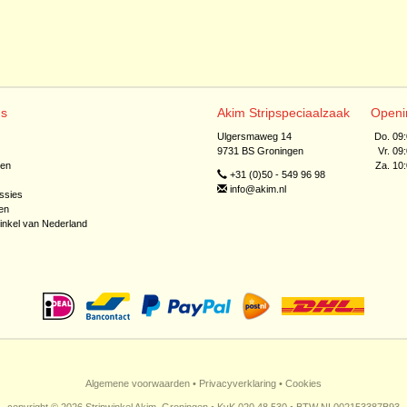
ns
Akim Stripspeciaalzaak
Openi
Ulgersmaweg 14
Do. 09
9731 BS Groningen
Vr. 09
jen
Za. 10
+31 (0)50 - 549 96 98
info@akim.nl
ssies
en
inkel van Nederland
Algemene voorwaarden
•
Privacyverklaring
•
Cookies
copyright © 2026 Stripwinkel Akim, Groningen • KvK 020 48 530 • BTW NL002153387B93