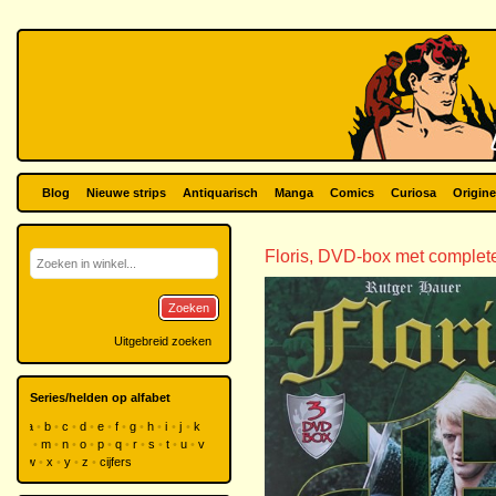
Blog
Nieuwe strips
Antiquarisch
Manga
Comics
Curiosa
Origine
Floris, DVD-box met complete
Zoeken
Uitgebreid zoeken
Series/helden op alfabet
a
b
c
d
e
f
g
h
i
j
k
l
m
n
o
p
q
r
s
t
u
v
w
x
y
z
cijfers