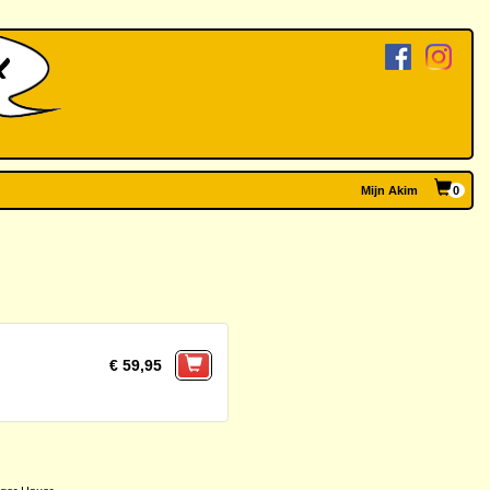
Mijn Akim
0
€ 59,95