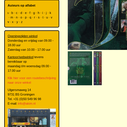
Auteurs op alfabet
a
b
c
d
e
f
g
h
i
j
k
l
m
n
o
p
q
r
s
t
u
v
w
x
y
z
Openingstijden winkel
Donderdag en vrijdag van 09.00 -
18.00 uur
Zaterdag van 10.00 - 17.00 uur
Kantoor/webwinkel
tevens
bereikbaar op
maandag t/m woensdag 09.00 -
17.00 uur
Klik hier voor een routebeschrijving
naar onze winkel
Ulgersmaweg 14
9731 BS Groningen
Tel. +31 (0)50 549 96 98
E-mail:
info@akim.nl