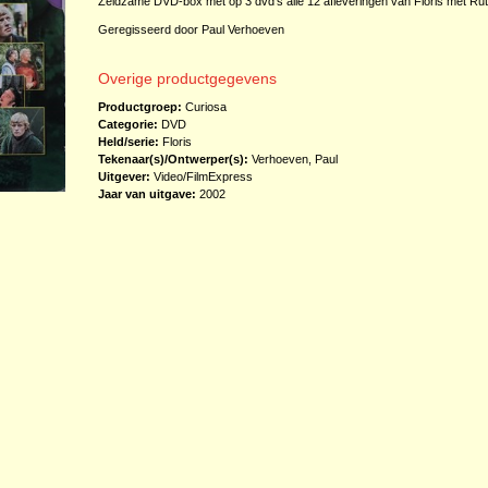
Zeldzame DVD-box met op 3 dvd's alle 12 afleveringen van Floris met Ru
Geregisseerd door Paul Verhoeven
Overige productgegevens
Productgroep:
Curiosa
Categorie:
DVD
Held/serie:
Floris
Tekenaar(s)/Ontwerper(s):
Verhoeven, Paul
Uitgever:
Video/FilmExpress
Jaar van uitgave:
2002