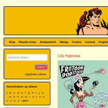
Blog
Nieuwe strips
Antiquarisch
Manga
Comics
Curiosa
Origine
Lila Hypnosa
Zoeken
Uitgebreid zoeken
Series/helden op alfabet
a
b
c
d
e
f
g
h
i
j
k
l
m
n
o
p
q
r
s
t
u
v
w
x
y
z
cijfers