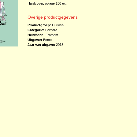
Hardcover, oplage 150 ex.
Overige productgegevens
Productgroep:
Curiosa
Categorie:
Portfolio
Held/serie:
Fratoom
Uitgever:
Bonte
Jaar van uitgave:
2018