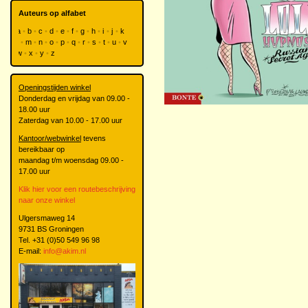
Auteurs op alfabet
a
b
c
d
e
f
g
h
i
j
k
l
m
n
o
p
q
r
s
t
u
v
w
x
y
z
Openingstijden winkel
Donderdag en vrijdag van 09.00 -
18.00 uur
Zaterdag van 10.00 - 17.00 uur
Kantoor/webwinkel
tevens
bereikbaar op
maandag t/m woensdag 09.00 -
17.00 uur
Klik hier voor een routebeschrijving
naar onze winkel
Ulgersmaweg 14
9731 BS Groningen
Tel. +31 (0)50 549 96 98
E-mail:
info@akim.nl