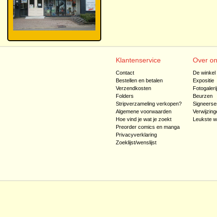
Klantenservice
Over o
Contact
De winkel
Bestellen en betalen
Expositie
Verzendkosten
Fotogaleri
Folders
Beurzen
Stripverzameling verkopen?
Signeerse
Algemene voorwaarden
Verwijzing
Hoe vind je wat je zoekt
Leukste w
Preorder comics en manga
Privacyverklaring
Zoeklijst/wenslijst