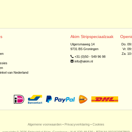
ns
Akim Stripspeciaalzaak
Openi
Ulgersmaweg 14
Do. 09
9731 BS Groningen
Vr. 09
jen
Za. 10
+31 (0)50 - 549 96 98
info@akim.nl
ssies
en
inkel van Nederland
Algemene voorwaarden
•
Privacyverklaring
•
Cookies
copyright © 2026 Stripwinkel Akim, Groningen • KvK 020 48 530 • BTW NL002153387B93