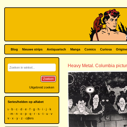
Blog
Nieuwe strips
Antiquarisch
Manga
Comics
Curiosa
Origine
Heavy Metal. Columbia pictu
Zoeken
Uitgebreid zoeken
Series/helden op alfabet
a
b
c
d
e
f
g
h
i
j
k
l
m
n
o
p
q
r
s
t
u
v
w
x
y
z
cijfers