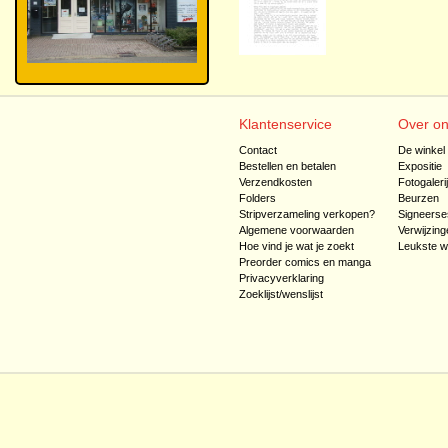
Klantenservice
Over o
Contact
De winkel
Bestellen en betalen
Expositie
Verzendkosten
Fotogaleri
Folders
Beurzen
Stripverzameling verkopen?
Signeerse
Algemene voorwaarden
Verwijzing
Hoe vind je wat je zoekt
Leukste w
Preorder comics en manga
Privacyverklaring
Zoeklijst/wenslijst