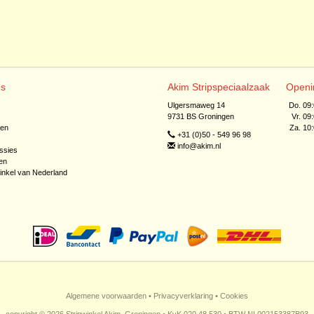
ns
Akim Stripspeciaalzaak
Openi
Ulgersmaweg 14
Do. 09
9731 BS Groningen
Vr. 09
jen
Za. 10
+31 (0)50 - 549 96 98
info@akim.nl
ssies
en
inkel van Nederland
Algemene voorwaarden
•
Privacyverklaring
•
Cookies
copyright © 2026 Stripwinkel Akim, Groningen • KvK 020 48 530 • BTW NL002153387B93