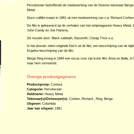
Persdossier betreffende de medewerking van de Deense tekenaar Børge 
Metal.
Deze cultfilm kwam in 1981 uit met medewerking van o.a. Richard Corben
De film is gebaseerd op de verhalen van het stripmagazine Heavy Metal
John Candy en Joe Flaherty.
De muziek door: Black sabbath, Nazareth, Cheap Trick e.a.
In het dossier zitten originele foto's uit de film, een beschrijving van de b
Engelse beschrijving van de film.
Børge Ring kreeg in 1984 een oscar voor zijn korte film: Anna en Bella. 
naar hem vernoemd.
Overige productgegevens
Productgroep:
Curiosa
Categorie:
Persdossier
Held/serie:
Heavy Metal
Tekenaar(s)/Ontwerper(s):
Corben, Richard
,
Ring, Borge
Uitgever:
Columbia
Jaar van uitgave:
1981