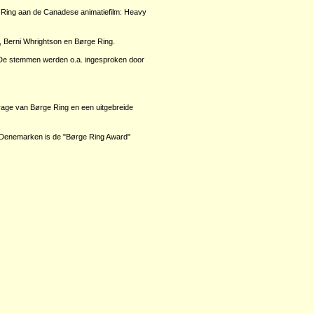
Ring aan de Canadese animatiefilm: Heavy
, Berni Whrightson en Børge Ring.
. De stemmen werden o.a. ingesproken door
ijdrage van Børge Ring en een uitgebreide
In Denemarken is de "Børge Ring Award"