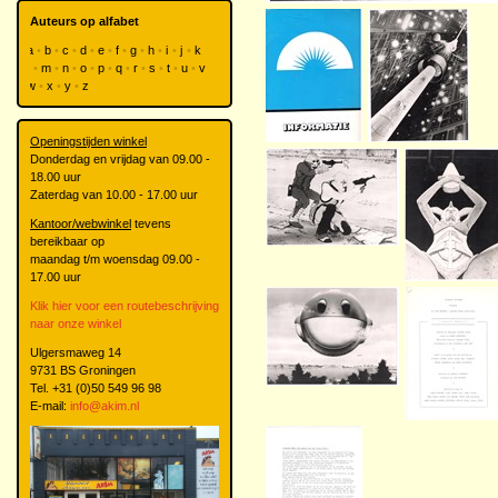
Auteurs op alfabet
a
b
c
d
e
f
g
h
i
j
k
l
m
n
o
p
q
r
s
t
u
v
w
x
y
z
Openingstijden winkel
Donderdag en vrijdag van 09.00 -
18.00 uur
Zaterdag van 10.00 - 17.00 uur
Kantoor/webwinkel
tevens
bereikbaar op
maandag t/m woensdag 09.00 -
17.00 uur
Klik hier voor een routebeschrijving
naar onze winkel
Ulgersmaweg 14
9731 BS Groningen
Tel. +31 (0)50 549 96 98
E-mail:
info@akim.nl