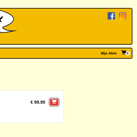
Mijn Akim
0
€ 99,95