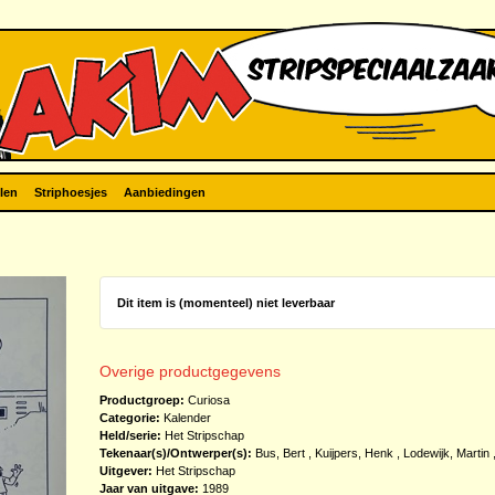
len
Striphoesjes
Aanbiedingen
Dit item is (momenteel) niet leverbaar
Overige productgegevens
Productgroep:
Curiosa
Categorie:
Kalender
Held/serie:
Het Stripschap
Tekenaar(s)/Ontwerper(s):
Bus, Bert
,
Kuijpers, Henk
,
Lodewijk, Martin
Uitgever:
Het Stripschap
Jaar van uitgave:
1989