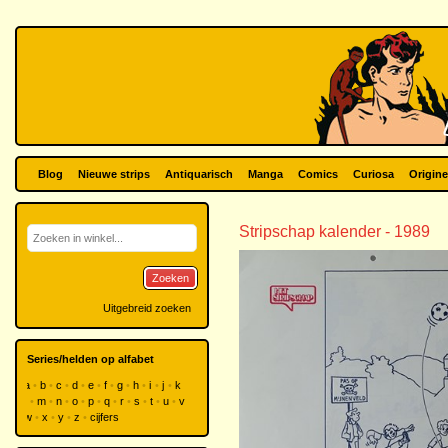
Blog
Nieuwe strips
Antiquarisch
Manga
Comics
Curiosa
Origine
Stripschap kalender - 1989
Zoeken
Uitgebreid zoeken
Series/helden op alfabet
a
b
c
d
e
f
g
h
i
j
k
l
m
n
o
p
q
r
s
t
u
v
w
x
y
z
cijfers