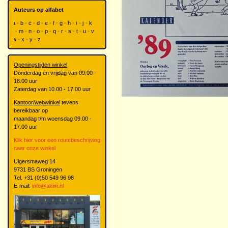
Auteurs op alfabet
a
b
c
d
e
f
g
h
i
j
k
l
m
n
o
p
q
r
s
t
u
v
w
x
y
z
Openingstijden winkel
Donderdag en vrijdag van 09.00 -
18.00 uur
Zaterdag van 10.00 - 17.00 uur
Kantoor/webwinkel
tevens
bereikbaar op
maandag t/m woensdag 09.00 -
17.00 uur
Klik hier voor een routebeschrijving
naar onze winkel
Ulgersmaweg 14
9731 BS Groningen
Tel. +31 (0)50 549 96 98
E-mail:
info@akim.nl