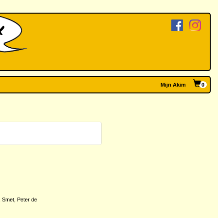
Mijn Akim
0
,
Smet, Peter de