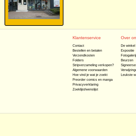
Klantenservice
Over o
Contact
De winkel
Bestellen en betalen
Expositie
Verzendkosten
Fotogaleri
Folders
Beurzen
Stripverzameling verkopen?
Signeerse
Algemene voorwaarden
Verwijzing
Hoe vind je wat je zoekt
Leukste w
Preorder comics en manga
Privacyverklaring
Zoeklijst/wenslijst