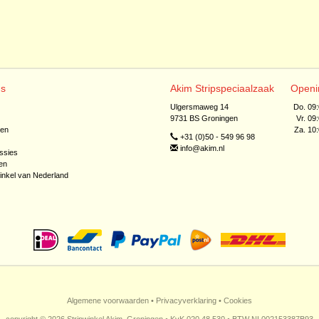
ns
Akim Stripspeciaalzaak
Openi
Ulgersmaweg 14
Do. 09
9731 BS Groningen
Vr. 09
jen
Za. 10
+31 (0)50 - 549 96 98
info@akim.nl
ssies
en
inkel van Nederland
Algemene voorwaarden
•
Privacyverklaring
•
Cookies
copyright © 2026 Stripwinkel Akim, Groningen • KvK 020 48 530 • BTW NL002153387B93