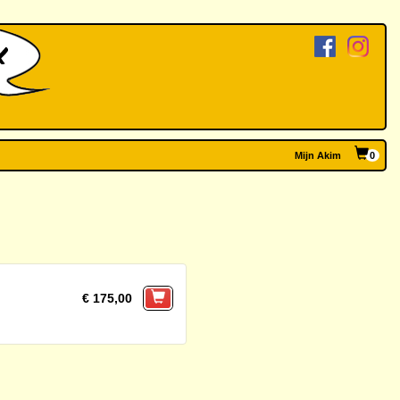
Mijn Akim
0
€ 175,00