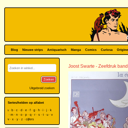
Blog
Nieuwe strips
Antiquarisch
Manga
Comics
Curiosa
Origine
Joost Swarte - Zeefdruk ban
Zoeken
Uitgebreid zoeken
Series/helden op alfabet
a
b
c
d
e
f
g
h
i
j
k
l
m
n
o
p
q
r
s
t
u
v
w
x
y
z
cijfers