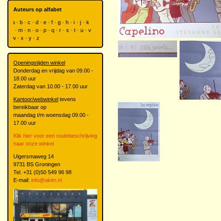
Auteurs op alfabet
a
b
c
d
e
f
g
h
i
j
k
l
m
n
o
p
q
r
s
t
u
v
w
x
y
z
Openingstijden winkel
Donderdag en vrijdag van 09.00 -
18.00 uur
Zaterdag van 10.00 - 17.00 uur
Kantoor/webwinkel
tevens
bereikbaar op
maandag t/m woensdag 09.00 -
17.00 uur
Klik hier voor een routebeschrijving
naar onze winkel
Ulgersmaweg 14
9731 BS Groningen
Tel. +31 (0)50 549 96 98
E-mail:
info@akim.nl