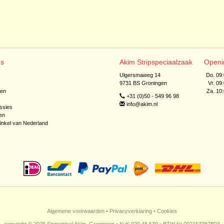
ns
Akim Stripspeciaalzaak
Openi
Ulgersmaweg 14
Do. 09
9731 BS Groningen
Vr. 09
jen
Za. 10
+31 (0)50 - 549 96 98
info@akim.nl
ssies
en
inkel van Nederland
Algemene voorwaarden
•
Privacyverklaring
•
Cookies
copyright © 2026 Stripwinkel Akim, Groningen • KvK 020 48 530 • BTW NL002153387B93