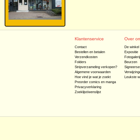
Klantenservice
Over o
Contact
De winkel
Bestellen en betalen
Expositie
Verzendkosten
Fotogaleri
Folders
Beurzen
Stripverzameling verkopen?
Signeerse
Algemene voorwaarden
Verwijzing
Hoe vind je wat je zoekt
Leukste w
Preorder comics en manga
Privacyverklaring
Zoeklijst/wenslijst