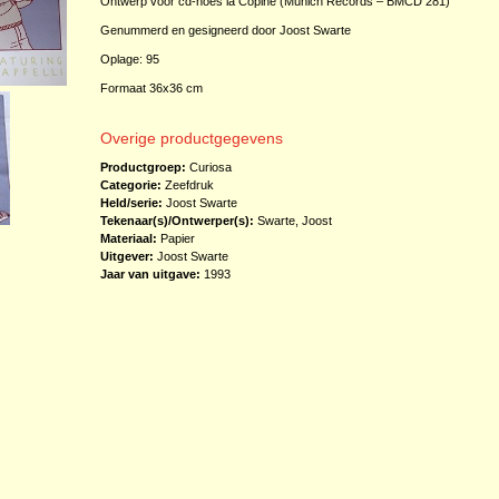
Ontwerp voor cd-hoes la Copine (Munich Records – BMCD 281)
Genummerd en gesigneerd door Joost Swarte
Oplage: 95
Formaat 36x36 cm
Overige productgegevens
Productgroep:
Curiosa
Categorie:
Zeefdruk
Held/serie:
Joost Swarte
Tekenaar(s)/Ontwerper(s):
Swarte, Joost
Materiaal:
Papier
Uitgever:
Joost Swarte
Jaar van uitgave:
1993