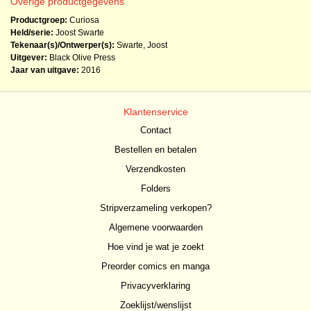
Overige productgegevens
Productgroep:
Curiosa
Held/serie:
Joost Swarte
Tekenaar(s)/Ontwerper(s):
Swarte, Joost
Uitgever:
Black Olive Press
Jaar van uitgave:
2016
Klantenservice
Contact
Bestellen en betalen
Verzendkosten
Folders
Stripverzameling verkopen?
Algemene voorwaarden
Hoe vind je wat je zoekt
Preorder comics en manga
Privacyverklaring
Zoeklijst/wenslijst