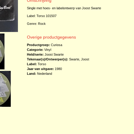
Omschrijving
Single met hoes- en labelontwerp van Joost Swarte
Label: Torso 101507
Genre: Rock
Overige productgegevens
Productgroep:
Curiosa
Categorie:
Vinyl
Held/serie:
Joost Swarte
Tekenaar(s)/Ontwerper(s):
Swarte, Joost
Label:
Torso
Jaar van uitgave:
1980
Land:
Nederland