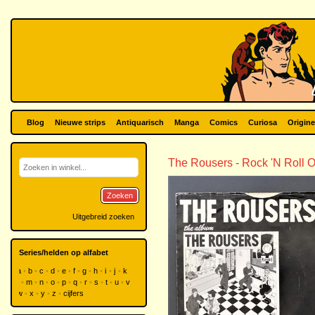
Blog
Nieuwe strips
Antiquarisch
Manga
Comics
Curiosa
Origine
The Rousers - Rock 'N Roll 
Zoeken
Uitgebreid zoeken
Series/helden op alfabet
a
b
c
d
e
f
g
h
i
j
k
l
m
n
o
p
q
r
s
t
u
v
w
x
y
z
cijfers