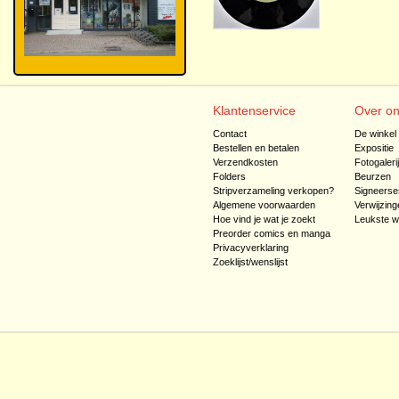
Klantenservice
Over o
Contact
De winkel
Bestellen en betalen
Expositie
Verzendkosten
Fotogaleri
Folders
Beurzen
Stripverzameling verkopen?
Signeerse
Algemene voorwaarden
Verwijzing
Hoe vind je wat je zoekt
Leukste w
Preorder comics en manga
Privacyverklaring
Zoeklijst/wenslijst