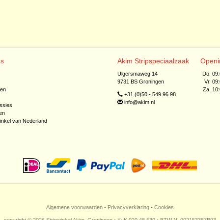
ns
Akim Stripspeciaalzaak
Openi
Ulgersmaweg 14
Do. 09
9731 BS Groningen
Vr. 09
jen
Za. 10
+31 (0)50 - 549 96 98
info@akim.nl
ssies
en
inkel van Nederland
Algemene voorwaarden
•
Privacyverklaring
•
Cookies
copyright © 2026 Stripwinkel Akim, Groningen • KvK 020 48 530 • BTW NL002153387B93