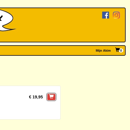
Mijn Akim
0
€ 19,95