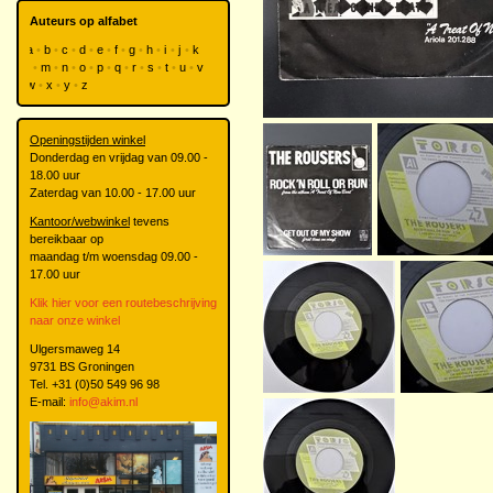
Auteurs op alfabet
a
b
c
d
e
f
g
h
i
j
k
l
m
n
o
p
q
r
s
t
u
v
w
x
y
z
Openingstijden winkel
Donderdag en vrijdag van 09.00 -
18.00 uur
Zaterdag van 10.00 - 17.00 uur
Kantoor/webwinkel
tevens
bereikbaar op
maandag t/m woensdag 09.00 -
17.00 uur
Klik hier voor een routebeschrijving
naar onze winkel
Ulgersmaweg 14
9731 BS Groningen
Tel. +31 (0)50 549 96 98
E-mail:
info@akim.nl