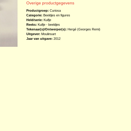
Overige productgegevens
Productgroep:
Curiosa
Categorie:
Beeldjes en figures
Held/serie:
Kuifje
Reeks:
Kuifje - beeldjes
Tekenaar(s)/Ontwerper(s):
Hergé (Georges Remi)
Uitgever:
Moulinsart
Jaar van uitgave:
2012