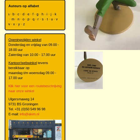
Auteurs op alfabet
a
b
c
d
e
f
g
h
i
j
k
l
m
n
o
p
q
r
s
t
u
v
w
x
y
z
Openingstijden winkel
Donderdag en vrijdag van 09.00 -
18.00 uur
Zaterdag van 10.00 - 17.00 uur
Kantoor/webwinkel
tevens
bereikbaar op
maandag t/m woensdag 09.00 -
17.00 uur
Klik hier voor een routebeschrijving
naar onze winkel
Ulgersmaweg 14
9731 BS Groningen
Tel. +31 (0)50 549 96 98
E-mail:
info@akim.nl