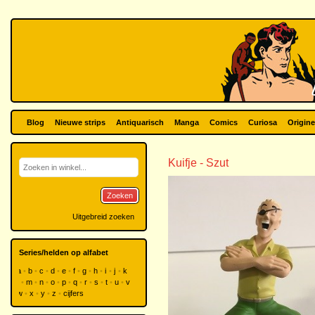
Blog
Nieuwe strips
Antiquarisch
Manga
Comics
Curiosa
Origine
Kuifje - Szut
Zoeken
Uitgebreid zoeken
Series/helden op alfabet
a
b
c
d
e
f
g
h
i
j
k
l
m
n
o
p
q
r
s
t
u
v
w
x
y
z
cijfers