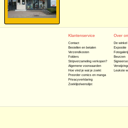
Klantenservice
Over o
Contact
De winkel
Bestellen en betalen
Expositie
Verzendkosten
Fotogaleri
Folders
Beurzen
Stripverzameling verkopen?
Signeerse
Algemene voorwaarden
Verwijzing
Hoe vind je wat je zoekt
Leukste w
Preorder comics en manga
Privacyverklaring
Zoeklijst/wenslijst