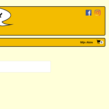
Mijn Akim
0