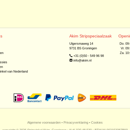
ns
Akim Stripspeciaalzaak
Openi
Ulgersmaweg 14
Do. 09
9731 BS Groningen
Vr. 09
jen
Za. 10
+31 (0)50 - 549 96 98
info@akim.nl
ssies
en
inkel van Nederland
Algemene voorwaarden
•
Privacyverklaring
•
Cookies
copyright © 2026 Stripwinkel Akim, Groningen • KvK 020 48 530 • BTW NL002153387B93