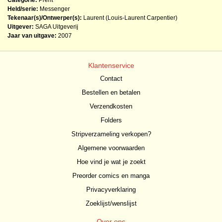
Categorie:
Prent
Held/serie:
Messenger
Tekenaar(s)/Ontwerper(s):
Laurent (Louis-Laurent Carpentier)
Uitgever:
SAGA Uitgeverij
Jaar van uitgave:
2007
Klantenservice
Contact
Bestellen en betalen
Verzendkosten
Folders
Stripverzameling verkopen?
Algemene voorwaarden
Hoe vind je wat je zoekt
Preorder comics en manga
Privacyverklaring
Zoeklijst/wenslijst
Over ons