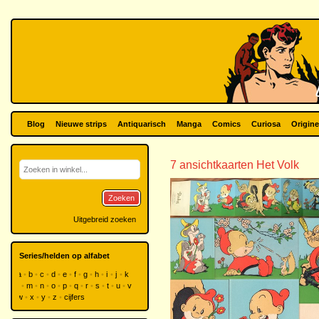
Blog
Nieuwe strips
Antiquarisch
Manga
Comics
Curiosa
Origine
7 ansichtkaarten Het Volk
Zoeken
Uitgebreid zoeken
Series/helden op alfabet
a
b
c
d
e
f
g
h
i
j
k
l
m
n
o
p
q
r
s
t
u
v
w
x
y
z
cijfers