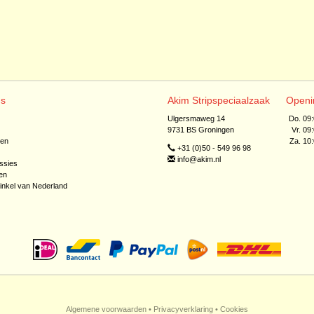
ns
Akim Stripspeciaalzaak
Openi
Ulgersmaweg 14
Do. 09
9731 BS Groningen
Vr. 09
jen
Za. 10
+31 (0)50 - 549 96 98
info@akim.nl
ssies
en
inkel van Nederland
Algemene voorwaarden
•
Privacyverklaring
•
Cookies