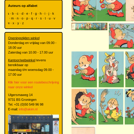
Auteurs op alfabet
a
b
c
d
e
f
g
h
i
j
k
l
m
n
o
p
q
r
s
t
u
v
w
x
y
z
Openingstijden winkel
Donderdag en vrijdag van 09.00 -
18.00 uur
Zaterdag van 10.00 - 17.00 uur
Kantoor/webwinkel
tevens
bereikbaar op
maandag t/m woensdag 09.00 -
17.00 uur
Klik hier voor een routebeschrijving
naar onze winkel
Ulgersmaweg 14
9731 BS Groningen
Tel. +31 (0)50 549 96 98
E-mail:
info@akim.nl