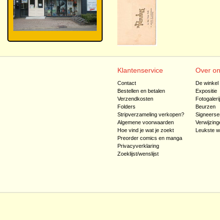
Klantenservice
Over o
Contact
De winkel
Bestellen en betalen
Expositie
Verzendkosten
Fotogaleri
Folders
Beurzen
Stripverzameling verkopen?
Signeerse
Algemene voorwaarden
Verwijzing
Hoe vind je wat je zoekt
Leukste w
Preorder comics en manga
Privacyverklaring
Zoeklijst/wenslijst