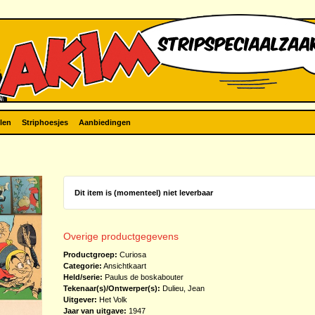
len
Striphoesjes
Aanbiedingen
Dit item is (momenteel) niet leverbaar
Overige productgegevens
Productgroep:
Curiosa
Categorie:
Ansichtkaart
Held/serie:
Paulus de boskabouter
Tekenaar(s)/Ontwerper(s):
Dulieu, Jean
Uitgever:
Het Volk
Jaar van uitgave:
1947