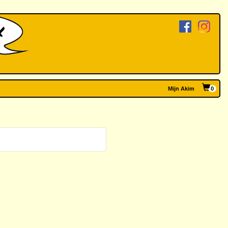
Mijn Akim
0