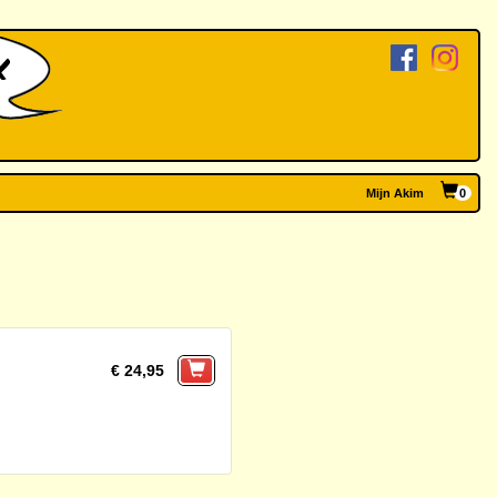
Mijn Akim
0
€ 24,95