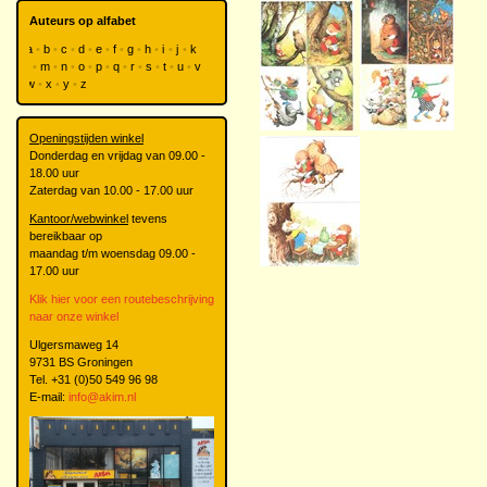
Auteurs op alfabet
a
b
c
d
e
f
g
h
i
j
k
l
m
n
o
p
q
r
s
t
u
v
w
x
y
z
Openingstijden winkel
Donderdag en vrijdag van 09.00 -
18.00 uur
Zaterdag van 10.00 - 17.00 uur
Kantoor/webwinkel
tevens
bereikbaar op
maandag t/m woensdag 09.00 -
17.00 uur
Klik hier voor een routebeschrijving
naar onze winkel
Ulgersmaweg 14
9731 BS Groningen
Tel. +31 (0)50 549 96 98
E-mail:
info@akim.nl