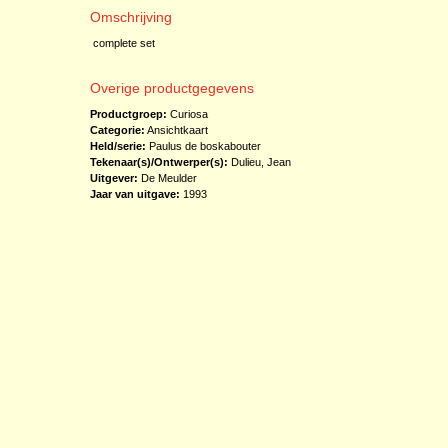
Omschrijving
complete set
Overige productgegevens
Productgroep:
Curiosa
Categorie:
Ansichtkaart
Held/serie:
Paulus de boskabouter
Tekenaar(s)/Ontwerper(s):
Dulieu, Jean
Uitgever:
De Meulder
Jaar van uitgave:
1993