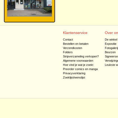
Klantenservice
Over o
Contact
De winkel
Bestellen en betalen
Expositie
Verzendkosten
Fotogaleri
Folders
Beurzen
Stripverzameling verkopen?
Signeerse
Algemene voorwaarden
Verwijzing
Hoe vind je wat je zoekt
Leukste w
Preorder comics en manga
Privacyverklaring
Zoeklijst/wenslijst