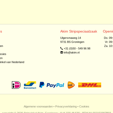
ns
Akim Stripspeciaalzaak
Openi
Ulgersmaweg 14
Do. 09
9731 BS Groningen
Vr. 09
jen
Za. 10
+31 (0)50 - 549 96 98
info@akim.nl
ssies
en
inkel van Nederland
Algemene voorwaarden
•
Privacyverklaring
•
Cookies
copyright © 2026 Stripwinkel Akim, Groningen • KvK 020 48 530 • BTW NL002153387B93