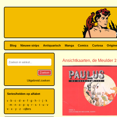
Blog
Nieuwe strips
Antiquarisch
Manga
Comics
Curiosa
Origine
Ansichtkaarten, de Meulder 
Zoeken
Uitgebreid zoeken
Series/helden op alfabet
a
b
c
d
e
f
g
h
i
j
k
l
m
n
o
p
q
r
s
t
u
v
w
x
y
z
cijfers