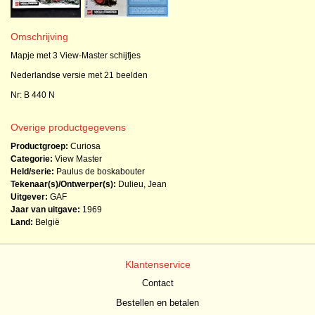
Omschrijving
Mapje met 3 View-Master schijfjes
Nederlandse versie met 21 beelden
Nr: B 440 N
Overige productgegevens
Productgroep:
Curiosa
Categorie:
View Master
Held/serie:
Paulus de boskabouter
Tekenaar(s)/Ontwerper(s):
Dulieu, Jean
Uitgever:
GAF
Jaar van uitgave:
1969
Land:
België
Klantenservice
Contact
Bestellen en betalen