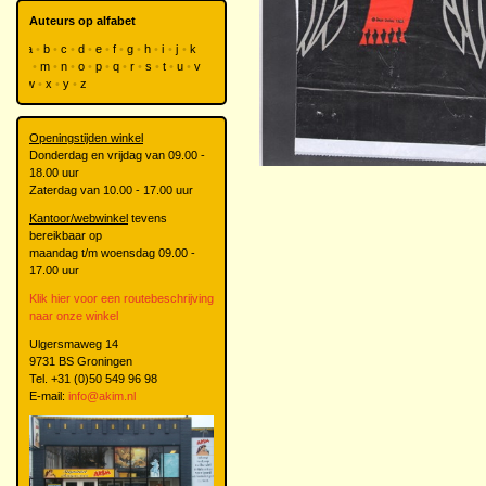
Auteurs op alfabet
a
b
c
d
e
f
g
h
i
j
k
l
m
n
o
p
q
r
s
t
u
v
w
x
y
z
Openingstijden winkel
Donderdag en vrijdag van 09.00 -
18.00 uur
Zaterdag van 10.00 - 17.00 uur
Kantoor/webwinkel
tevens
bereikbaar op
maandag t/m woensdag 09.00 -
17.00 uur
Klik hier voor een routebeschrijving
naar onze winkel
Ulgersmaweg 14
9731 BS Groningen
Tel. +31 (0)50 549 96 98
E-mail:
info@akim.nl