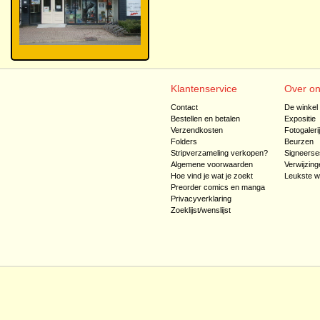
Klantenservice
Over o
Contact
De winkel
Bestellen en betalen
Expositie
Verzendkosten
Fotogaleri
Folders
Beurzen
Stripverzameling verkopen?
Signeerse
Algemene voorwaarden
Verwijzing
Hoe vind je wat je zoekt
Leukste w
Preorder comics en manga
Privacyverklaring
Zoeklijst/wenslijst