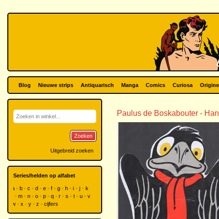
Blog
Nieuwe strips
Antiquarisch
Manga
Comics
Curiosa
Origine
Paulus de Boskabouter - Ha
Zoeken
Uitgebreid zoeken
Series/helden op alfabet
a
b
c
d
e
f
g
h
i
j
k
l
m
n
o
p
q
r
s
t
u
v
w
x
y
z
cijfers