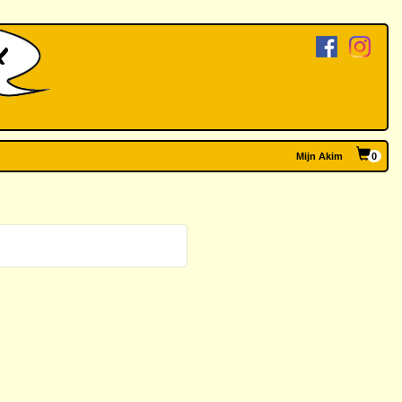
Mijn Akim
0