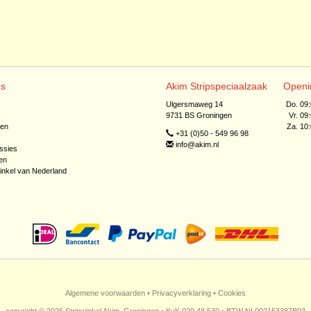
ns
Akim Stripspeciaalzaak
Openi
Ulgersmaweg 14
Do. 09
9731 BS Groningen
Vr. 09
jen
Za. 10
+31 (0)50 - 549 96 98
info@akim.nl
ssies
en
inkel van Nederland
Algemene voorwaarden
•
Privacyverklaring
•
Cookies
copyright © 2026 Stripwinkel Akim, Groningen • KvK 020 48 530 • BTW NL002153387B93