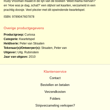
Rudy Vrooman maakt in de lijn van de boeken ‘Weet mama hiervan?’
en ‘Hoe was je dag, schat?’ een stijlvol set kaarten, verzameld in een
prachtig doosje. Veel plezier met dit opwindende kwartetspel.
ISBN: 9789047607878
Overige productgegevens
Productgroep:
Curiosa
Categorie:
Kwartetspel
Held/serie:
Peter van Straaten
Tekenaar(s)/Ontwerper(s):
Straaten, Peter van
Uitgever:
Uitg. Rubinstein
Jaar van uitgave:
2010
Klantenservice
Contact
Bestellen en betalen
Verzendkosten
Folders
Stripverzameling verkopen?