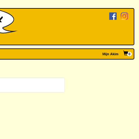
Mijn Akim
0