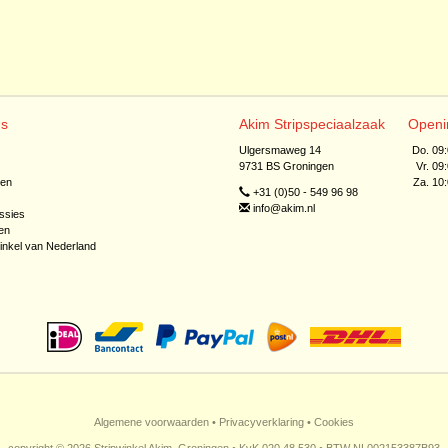
ns
Akim Stripspeciaalzaak
Openi
Ulgersmaweg 14
Do. 09
9731 BS Groningen
Vr. 09
jen
Za. 10
+31 (0)50 - 549 96 98
info@akim.nl
ssies
en
inkel van Nederland
Algemene voorwaarden
•
Privacyverklaring
•
Cookies
copyright © 2026 Stripwinkel Akim, Groningen • KvK 020 48 530 • BTW NL002153387B93