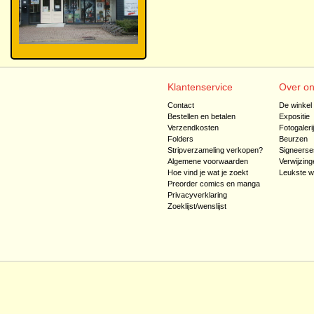
Klantenservice
Over o
Contact
De winkel
Bestellen en betalen
Expositie
Verzendkosten
Fotogaleri
Folders
Beurzen
Stripverzameling verkopen?
Signeerse
Algemene voorwaarden
Verwijzing
Hoe vind je wat je zoekt
Leukste w
Preorder comics en manga
Privacyverklaring
Zoeklijst/wenslijst