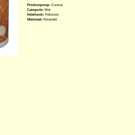
Productgroep:
Curiosa
Categorie:
Mok
Held/serie:
Pokémon
Materiaal:
Keramiek