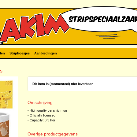
len
Striphoesjes
Aanbiedingen
rs
Dit item is (momenteel) niet leverbaar
Omschrijving
- High quality ceramic mug
- Officially licensed
- Capacity: 0,3 liter
Overige productgegevens