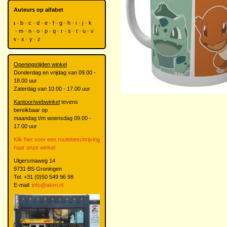
Auteurs op alfabet
a
b
c
d
e
f
g
h
i
j
k
l
m
n
o
p
q
r
s
t
u
v
w
x
y
z
Openingstijden winkel
Donderdag en vrijdag van 09.00 -
18.00 uur
Zaterdag van 10.00 - 17.00 uur
Kantoor/webwinkel
tevens
bereikbaar op
maandag t/m woensdag 09.00 -
17.00 uur
Klik hier voor een routebeschrijving
naar onze winkel
Ulgersmaweg 14
9731 BS Groningen
Tel. +31 (0)50 549 96 98
E-mail:
info@akim.nl