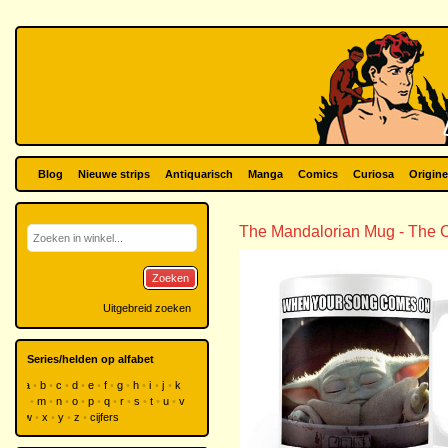
Blog
Nieuwe strips
Antiquarisch
Manga
Comics
Curiosa
Origine
The Mandalorian Mug - The 
Zoeken
Uitgebreid zoeken
Series/helden op alfabet
a
b
c
d
e
f
g
h
i
j
k
l
m
n
o
p
q
r
s
t
u
v
w
x
y
z
cijfers