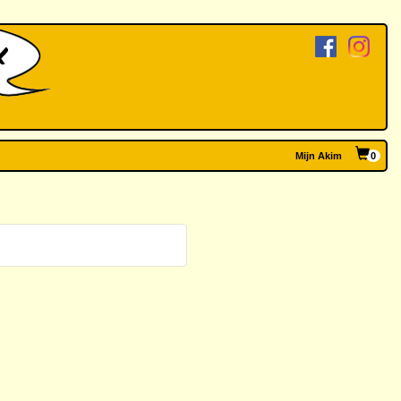
Mijn Akim
0