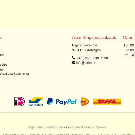
ns
Akim Stripspeciaalzaak
Openi
Ulgersmaweg 14
Do. 09
9731 BS Groningen
Vr. 09
jen
Za. 10
+31 (0)50 - 549 96 98
info@akim.nl
ssies
en
inkel van Nederland
Algemene voorwaarden
•
Privacyverklaring
•
Cookies
copyright © 2026 Stripwinkel Akim, Groningen • KvK 020 48 530 • BTW NL002153387B93