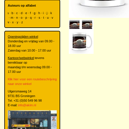
Auteurs op alfabet
a
b
c
d
e
f
g
h
i
j
k
l
m
n
o
p
q
r
s
t
u
v
w
x
y
z
Openingstijden winkel
Donderdag en vrijdag van 09.00 -
18.00 uur
Zaterdag van 10.00 - 17.00 uur
Kantoor/webwinkel
tevens
bereikbaar op
maandag t/m woensdag 09.00 -
17.00 uur
Klik hier voor een routebeschrijving
naar onze winkel
Ulgersmaweg 14
9731 BS Groningen
Tel. +31 (0)50 549 96 98
E-mail:
info@akim.nl