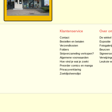
Klantenservice
Over o
Contact
De winkel
Bestellen en betalen
Expositie
Verzendkosten
Fotogaleri
Folders
Beurzen
Stripverzameling verkopen?
Signeerse
Algemene voorwaarden
Verwijzing
Hoe vind je wat je zoekt
Leukste w
Preorder comics en manga
Privacyverklaring
Zoeklijst/wenslijst