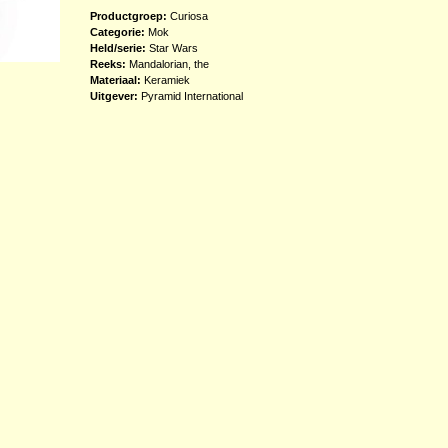
Productgroep:
Curiosa
Categorie:
Mok
Held/serie:
Star Wars
Reeks:
Mandalorian, the
Materiaal:
Keramiek
Uitgever:
Pyramid International