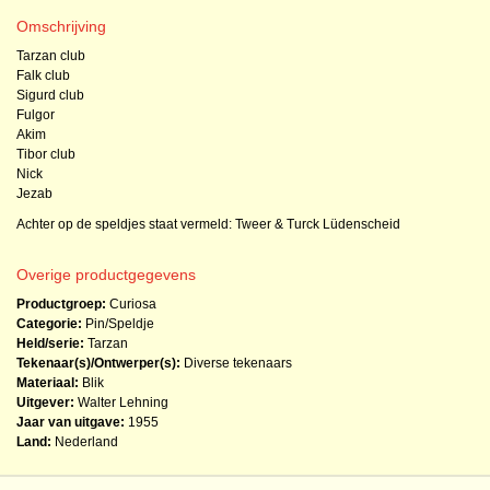
Omschrijving
Tarzan club
Falk club
Sigurd club
Fulgor
Akim
Tibor club
Nick
Jezab
Achter op de speldjes staat vermeld: Tweer & Turck Lüdenscheid
Overige productgegevens
Productgroep:
Curiosa
Categorie:
Pin/Speldje
Held/serie:
Tarzan
Tekenaar(s)/Ontwerper(s):
Diverse tekenaars
Materiaal:
Blik
Uitgever:
Walter Lehning
Jaar van uitgave:
1955
Land:
Nederland