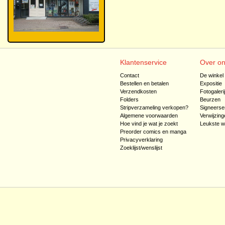
Klantenservice
Over o
Contact
De winkel
Bestellen en betalen
Expositie
Verzendkosten
Fotogaleri
Folders
Beurzen
Stripverzameling verkopen?
Signeerse
Algemene voorwaarden
Verwijzing
Hoe vind je wat je zoekt
Leukste w
Preorder comics en manga
Privacyverklaring
Zoeklijst/wenslijst