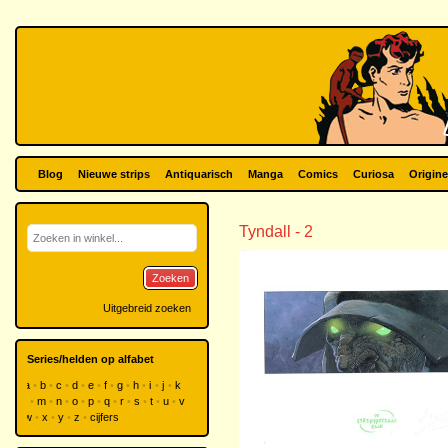
Blog
Nieuwe strips
Antiquarisch
Manga
Comics
Curiosa
Origine
Tyndall - 2
Zoeken
Uitgebreid zoeken
Series/helden op alfabet
a
b
c
d
e
f
g
h
i
j
k
l
m
n
o
p
q
r
s
t
u
v
w
x
y
z
cijfers