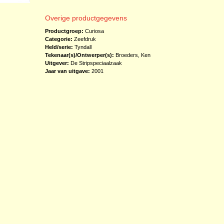
Overige productgegevens
Productgroep:
Curiosa
Categorie:
Zeefdruk
Held/serie:
Tyndall
Tekenaar(s)/Ontwerper(s):
Broeders, Ken
Uitgever:
De Stripspeciaalzaak
Jaar van uitgave:
2001