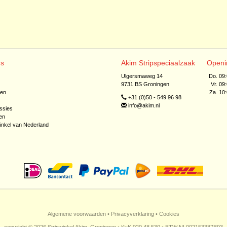
ns
Akim Stripspeciaalzaak
Openi
Ulgersmaweg 14
Do. 09
9731 BS Groningen
Vr. 09
jen
Za. 10
+31 (0)50 - 549 96 98
info@akim.nl
ssies
en
inkel van Nederland
Algemene voorwaarden
•
Privacyverklaring
•
Cookies
copyright © 2026 Stripwinkel Akim, Groningen • KvK 020 48 530 • BTW NL002153387B93