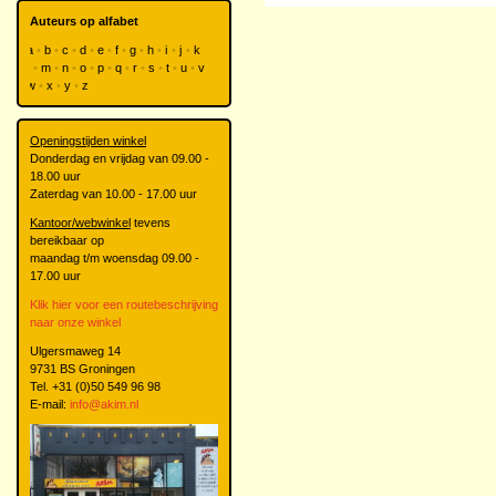
Auteurs op alfabet
a
b
c
d
e
f
g
h
i
j
k
l
m
n
o
p
q
r
s
t
u
v
w
x
y
z
Openingstijden winkel
Donderdag en vrijdag van 09.00 -
18.00 uur
Zaterdag van 10.00 - 17.00 uur
Kantoor/webwinkel
tevens
bereikbaar op
maandag t/m woensdag 09.00 -
17.00 uur
Klik hier voor een routebeschrijving
naar onze winkel
Ulgersmaweg 14
9731 BS Groningen
Tel. +31 (0)50 549 96 98
E-mail:
info@akim.nl