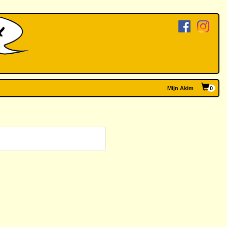
Mijn Akim
0