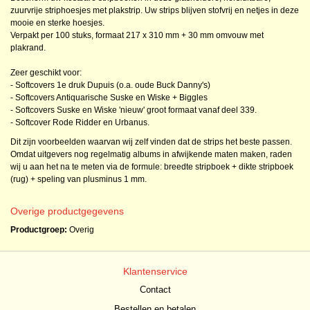
zuurvrije striphoesjes met plakstrip. Uw strips blijven stofvrij en netjes in deze
mooie en sterke hoesjes.
Verpakt per 100 stuks, formaat 217 x 310 mm + 30 mm omvouw met
plakrand.
Zeer geschikt voor:
- Softcovers 1e druk Dupuis (o.a. oude Buck Danny's)
- Softcovers Antiquarische Suske en Wiske + Biggles
- Softcovers Suske en Wiske 'nieuw' groot formaat vanaf deel 339.
- Softcover Rode Ridder en Urbanus.
Dit zijn voorbeelden waarvan wij zelf vinden dat de strips het beste passen.
Omdat uitgevers nog regelmatig albums in afwijkende maten maken, raden
wij u aan het na te meten via de formule: breedte stripboek + dikte stripboek
(rug) + speling van plusminus 1 mm.
Overige productgegevens
Productgroep:
Overig
Klantenservice
Contact
Bestellen en betalen