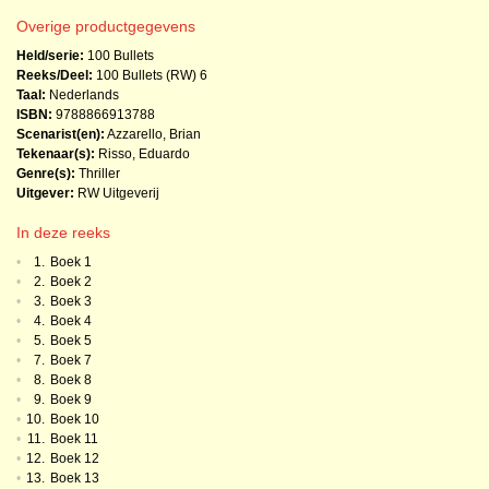
Overige productgegevens
Held/serie:
100 Bullets
Reeks/Deel:
100 Bullets (RW)
6
Taal:
Nederlands
ISBN:
9788866913788
Scenarist(en):
Azzarello, Brian
Tekenaar(s):
Risso, Eduardo
Genre(s):
Thriller
Uitgever:
RW Uitgeverij
In deze reeks
•
1.
Boek 1
•
2.
Boek 2
•
3.
Boek 3
•
4.
Boek 4
•
5.
Boek 5
•
7.
Boek 7
•
8.
Boek 8
•
9.
Boek 9
•
10.
Boek 10
•
11.
Boek 11
•
12.
Boek 12
•
13.
Boek 13