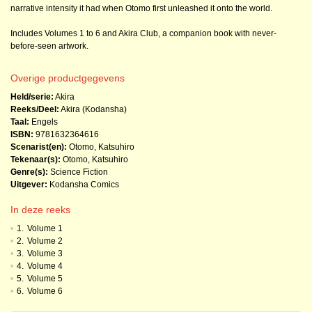
narrative intensity it had when Otomo first unleashed it onto the world.
Includes Volumes 1 to 6 and Akira Club, a companion book with never-
before-seen artwork.
Overige productgegevens
Held/serie:
Akira
Reeks/Deel:
Akira (Kodansha)
Taal:
Engels
ISBN:
9781632364616
Scenarist(en):
Otomo, Katsuhiro
Tekenaar(s):
Otomo, Katsuhiro
Genre(s):
Science Fiction
Uitgever:
Kodansha Comics
In deze reeks
•
1.
Volume 1
•
2.
Volume 2
•
3.
Volume 3
•
4.
Volume 4
•
5.
Volume 5
•
6.
Volume 6