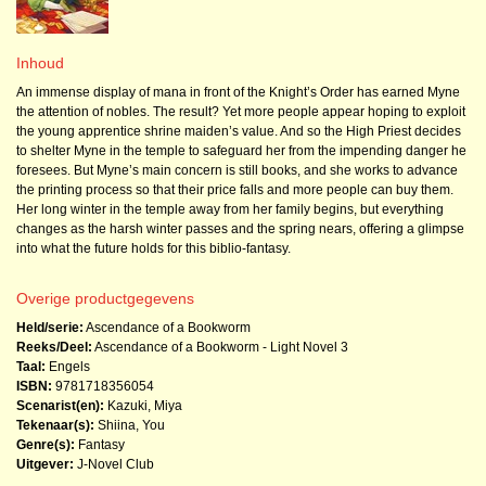
Inhoud
An immense display of mana in front of the Knight’s Order has earned Myne
the attention of nobles. The result? Yet more people appear hoping to exploit
the young apprentice shrine maiden’s value. And so the High Priest decides
to shelter Myne in the temple to safeguard her from the impending danger he
foresees. But Myne’s main concern is still books, and she works to advance
the printing process so that their price falls and more people can buy them.
Her long winter in the temple away from her family begins, but everything
changes as the harsh winter passes and the spring nears, offering a glimpse
into what the future holds for this biblio-fantasy.
Overige productgegevens
Held/serie:
Ascendance of a Bookworm
Reeks/Deel:
Ascendance of a Bookworm - Light Novel
3
Taal:
Engels
ISBN:
9781718356054
Scenarist(en):
Kazuki, Miya
Tekenaar(s):
Shiina, You
Genre(s):
Fantasy
Uitgever:
J-Novel Club