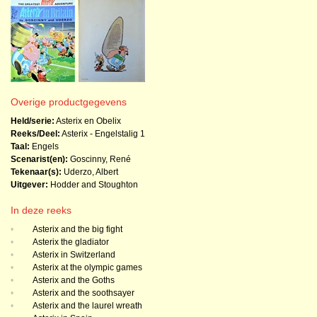
Overige productgegevens
Held/serie:
Asterix en Obelix
Reeks/Deel:
Asterix - Engelstalig
1
Taal:
Engels
Scenarist(en):
Goscinny, René
Tekenaar(s):
Uderzo, Albert
Uitgever:
Hodder and Stoughton
In deze reeks
•
Asterix and the big fight
•
Asterix the gladiator
•
Asterix in Switzerland
•
Asterix at the olympic games
•
Asterix and the Goths
•
Asterix and the soothsayer
•
Asterix and the laurel wreath