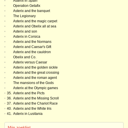
•
Asterix in Spain
•
Operation Getafix
•
Asterix and the banquet
•
The Legionary
•
Asterix and the magic carpet
•
Asterix and Obelix all at sea
•
Asterix and son
•
Asterix in Corsica
•
Asterix and the Normans
•
Asterix and Caesar's Gift
•
Asterix and the cauldron
•
Obelix and Co.
•
Asterix versus Caesar
•
Asterix and the golden sickle
•
Asterix and the great crossing
•
Asterix and the roman agent
•
The mansions of the Gods
•
Asterix at the Olympic games
•
35.
Asterix and the Picts
•
36.
Asterix and the Missing Scroll
•
37.
Asterix and the Chariot Race
•
40.
Asterix and the White Iris
•
41.
Asterix in Lusitania
Mijn zoeklijst