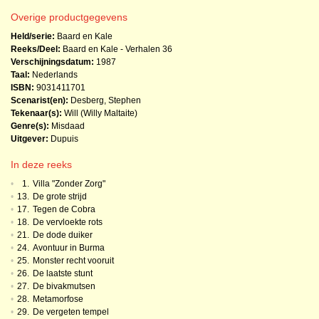
Overige productgegevens
Held/serie:
Baard en Kale
Reeks/Deel:
Baard en Kale - Verhalen
36
Verschijningsdatum:
1987
Taal:
Nederlands
ISBN:
9031411701
Scenarist(en):
Desberg, Stephen
Tekenaar(s):
Will (Willy Maltaite)
Genre(s):
Misdaad
Uitgever:
Dupuis
In deze reeks
•
1.
Villa "Zonder Zorg"
•
13.
De grote strijd
•
17.
Tegen de Cobra
•
18.
De vervloekte rots
•
21.
De dode duiker
•
24.
Avontuur in Burma
•
25.
Monster recht vooruit
•
26.
De laatste stunt
•
27.
De bivakmutsen
•
28.
Metamorfose
•
29.
De vergeten tempel