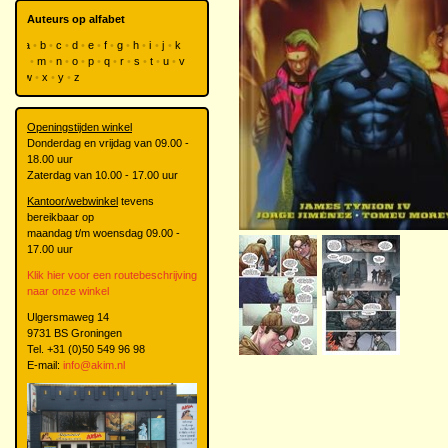
Auteurs op alfabet
a
b
c
d
e
f
g
h
i
j
k
l
m
n
o
p
q
r
s
t
u
v
w
x
y
z
Openingstijden winkel
Donderdag en vrijdag van 09.00 -
18.00 uur
Zaterdag van 10.00 - 17.00 uur
Kantoor/webwinkel
tevens
bereikbaar op
maandag t/m woensdag 09.00 -
17.00 uur
Klik hier voor een routebeschrijving
naar onze winkel
Ulgersmaweg 14
9731 BS Groningen
Tel. +31 (0)50 549 96 98
E-mail:
info@akim.nl