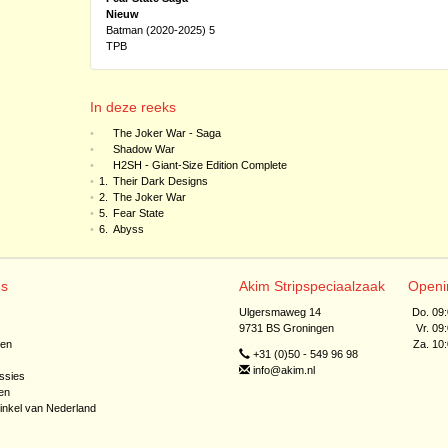
Nieuw
Batman (2020-2025) 5
TPB
In deze reeks
•
The Joker War - Saga
•
Shadow War
•
H2SH - Giant-Size Edition Complete
•
1.
Their Dark Designs
•
2.
The Joker War
•
5.
Fear State
•
6.
Abyss
ns
Akim Stripspeciaalzaak
Openi
Ulgersmaweg 14
Do. 09
9731 BS Groningen
Vr. 09
jen
Za. 10
+31 (0)50 - 549 96 98
info@akim.nl
ssies
en
inkel van Nederland