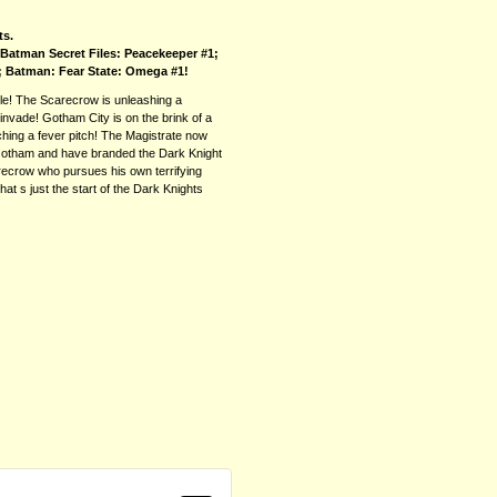
ts.
 Batman Secret Files: Peacekeeper #1;
1; Batman: Fear State: Omega #1!
ttle! The Scarecrow is unleashing a
invade! Gotham City is on the brink of a
aching a fever pitch! The Magistrate now
n Gotham and have branded the Dark Knight
recrow who pursues his own terrifying
t s just the start of the Dark Knights