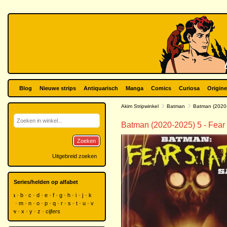
Blog
Nieuwe strips
Antiquarisch
Manga
Comics
Curiosa
Origine
Akim Stripwinkel
Batman
Batman (2020
Batman (2020-2025) 5 - Fear
Zoeken
Uitgebreid zoeken
Series/helden op alfabet
a
b
c
d
e
f
g
h
i
j
k
l
m
n
o
p
q
r
s
t
u
v
w
x
y
z
cijfers