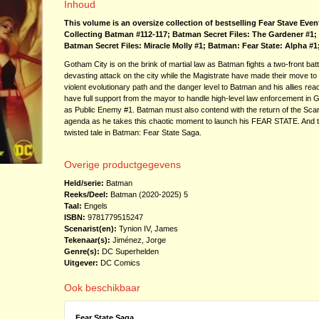
Inhoud
This volume is an oversize collection of bestselling Fear Stave Even
Collecting Batman #112-117; Batman Secret Files: The Gardener #1;
Batman Secret Files: Miracle Molly #1; Batman: Fear State: Alpha #
Gotham City is on the brink of martial law as Batman fights a two-front ba
devasting attack on the city while the Magistrate have made their move to 
violent evolutionary path and the danger level to Batman and his allies re
have full support from the mayor to handle high-level law enforcement i
as Public Enemy #1. Batman must also contend with the return of the Sca
agenda as he takes this chaotic moment to launch his FEAR STATE. And tha
twisted tale in Batman: Fear State Saga.
Overige productgegevens
Held/serie:
Batman
Reeks/Deel:
Batman (2020-2025)
5
Taal:
Engels
ISBN:
9781779515247
Scenarist(en):
Tynion IV, James
Tekenaar(s):
Jiménez, Jorge
Genre(s):
DC Superhelden
Uitgever:
DC Comics
Ook beschikbaar
Fear State Saga