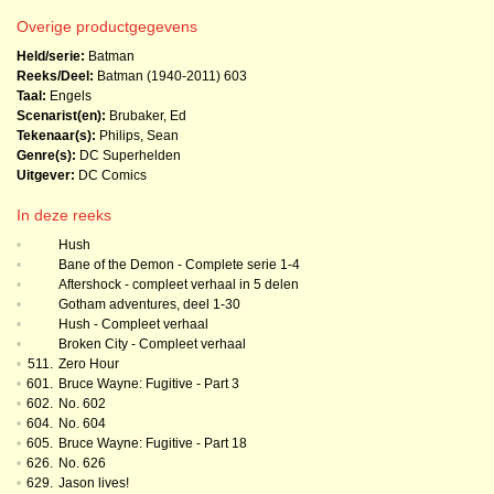
Overige productgegevens
Held/serie:
Batman
Reeks/Deel:
Batman (1940-2011)
603
Taal:
Engels
Scenarist(en):
Brubaker, Ed
Tekenaar(s):
Philips, Sean
Genre(s):
DC Superhelden
Uitgever:
DC Comics
In deze reeks
•
Hush
•
Bane of the Demon - Complete serie 1-4
•
Aftershock - compleet verhaal in 5 delen
•
Gotham adventures, deel 1-30
•
Hush - Compleet verhaal
•
Broken City - Compleet verhaal
•
511.
Zero Hour
•
601.
Bruce Wayne: Fugitive - Part 3
•
602.
No. 602
•
604.
No. 604
•
605.
Bruce Wayne: Fugitive - Part 18
•
626.
No. 626
•
629.
Jason lives!