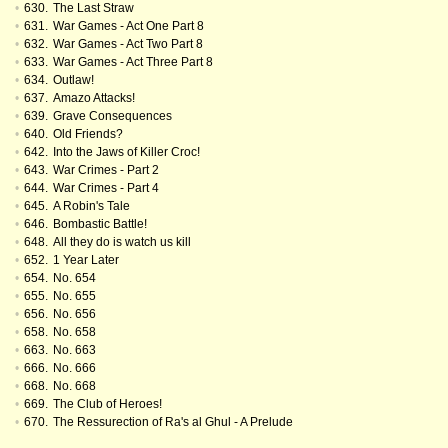
•
630.
The Last Straw
•
631.
War Games - Act One Part 8
•
632.
War Games - Act Two Part 8
•
633.
War Games - Act Three Part 8
•
634.
Outlaw!
•
637.
Amazo Attacks!
•
639.
Grave Consequences
•
640.
Old Friends?
•
642.
Into the Jaws of Killer Croc!
•
643.
War Crimes - Part 2
•
644.
War Crimes - Part 4
•
645.
A Robin's Tale
•
646.
Bombastic Battle!
•
648.
All they do is watch us kill
•
652.
1 Year Later
•
654.
No. 654
•
655.
No. 655
•
656.
No. 656
•
658.
No. 658
•
663.
No. 663
•
666.
No. 666
•
668.
No. 668
•
669.
The Club of Heroes!
•
670.
The Ressurection of Ra's al Ghul - A Prelude