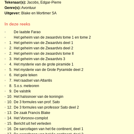
Tekenaar(s):
Jacobs, Edgar-Pierre
Genre(s):
Avontuur
Uitgever:
Blake en Mortimer SA
In deze reeks
•
De laatste Farao
•
Het geheim van de zwaardvis tome 1 en tome 2
•
1.
Het geheim van de Zwaardvis deel 1
•
2.
Het geheim van de Zwaardvis deel 2
•
2.
Het geheim van de zwaardvis tome II
•
3.
Het geheim van de Zwaardvis 3
•
4.
Het mysterie van de grote piramide 1
•
5.
Het mysterie van de Grote Pyramide deel 2
•
6.
Het gele teken
•
7.
Het raadsel van Atlantis
•
8.
S.o.s. meteoren
•
9.
De valstrik
•
10.
Het halssnoer van de koningin
•
10.
De 3 formules van prof. Sato
•
12.
De 3 formules van professor Sato deel 2
•
13.
De zaak Francis Blake
•
14.
Het Voronov-complot
•
15.
Bericht uit het verleden
•
16.
De sarcofagen van het 6e continent, deel 1