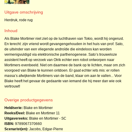
Uitgave omschrijving
Herdruk, rode rug
Inhoud
Als Blake Mortimer niet ziet op de luchthaven van Tokio, wordt hij ongerust.
En terecht: zijn vriend wordt gevangengehouden in het huis van prof. Sato,
de uitvinder van een vliegende androïde die eindeloos kan worden
vermenigvuldigd via elektronische parthenogenese. Sato’s trouweloze
assistent heeft op verzoek van Olrik echter een robot ontworpen naar
Mortimers evenbeeld. Niet om daarmee de bank op te lichten, maar om zich
voorgoed van Blake te kunnen ontdoen. Er gaat echter iets mis: er rollen
massa’s afwijkende Mortimers van de band, klaar om aan te vallen... Voor
Blake heeft het gevaar de gedaante van iemand die hij meer dan wie ook
vertrouwt!
Overige productgegevens
Held/serie:
Blake en Mortimer
Reeks/Deel:
Blake en Mortimer
11
Uitgavereeks:
Blake en Mortimer - SC
ISBN:
9789067370660
Scenarist(en):
Jacobs, Edgar-Pierre