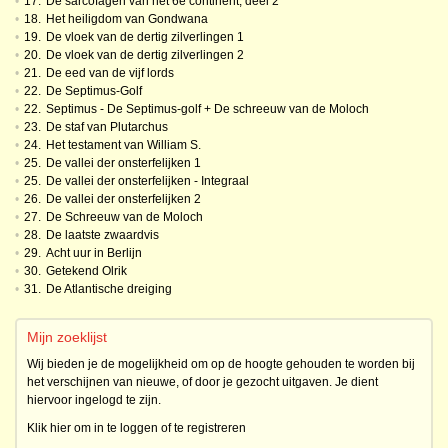
•
17.
De sarcofagen van het 6e continent, deel 2
•
18.
Het heiligdom van Gondwana
•
19.
De vloek van de dertig zilverlingen 1
•
20.
De vloek van de dertig zilverlingen 2
•
21.
De eed van de vijf lords
•
22.
De Septimus-Golf
•
22.
Septimus - De Septimus-golf + De schreeuw van de Moloch
•
23.
De staf van Plutarchus
•
24.
Het testament van William S.
•
25.
De vallei der onsterfelijken 1
•
25.
De vallei der onsterfelijken - Integraal
•
26.
De vallei der onsterfelijken 2
•
27.
De Schreeuw van de Moloch
•
28.
De laatste zwaardvis
•
29.
Acht uur in Berlijn
•
30.
Getekend Olrik
•
31.
De Atlantische dreiging
Mijn zoeklijst
Wij bieden je de mogelijkheid om op de hoogte gehouden te worden bij
het verschijnen van nieuwe, of door je gezocht uitgaven. Je dient
hiervoor ingelogd te zijn.
Klik hier om in te loggen of te registreren