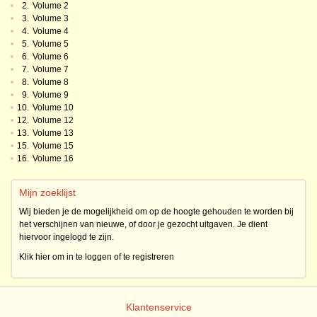
•
2.
Volume 2
•
3.
Volume 3
•
4.
Volume 4
•
5.
Volume 5
•
6.
Volume 6
•
7.
Volume 7
•
8.
Volume 8
•
9.
Volume 9
•
10.
Volume 10
•
12.
Volume 12
•
13.
Volume 13
•
15.
Volume 15
•
16.
Volume 16
Mijn zoeklijst
Wij bieden je de mogelijkheid om op de hoogte gehouden te worden bij
het verschijnen van nieuwe, of door je gezocht uitgaven. Je dient
hiervoor ingelogd te zijn.
Klik hier om in te loggen of te registreren
Klantenservice