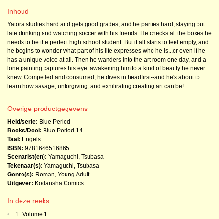
Inhoud
Yatora studies hard and gets good grades, and he parties hard, staying out
late drinking and watching soccer with his friends. He checks all the boxes he
needs to be the perfect high school student. But it all starts to feel empty, and
he begins to wonder what part of his life expresses who he is...or even if he
has a unique voice at all. Then he wanders into the art room one day, and a
lone painting captures his eye, awakening him to a kind of beauty he never
knew. Compelled and consumed, he dives in headfirst--and he's about to
learn how savage, unforgiving, and exhilirating creating art can be!
Overige productgegevens
Held/serie:
Blue Period
Reeks/Deel:
Blue Period
14
Taal:
Engels
ISBN:
9781646516865
Scenarist(en):
Yamaguchi, Tsubasa
Tekenaar(s):
Yamaguchi, Tsubasa
Genre(s):
Roman
,
Young Adult
Uitgever:
Kodansha Comics
In deze reeks
•
1.
Volume 1