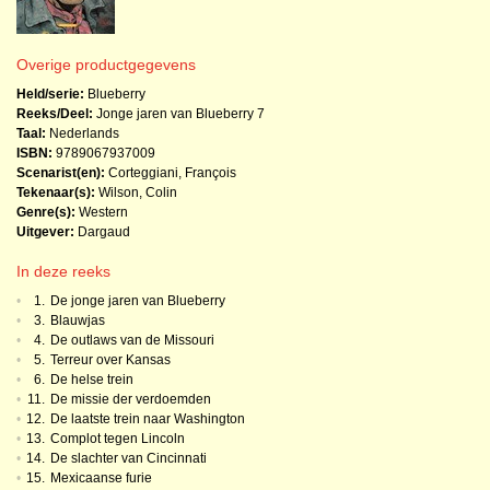
Overige productgegevens
Held/serie:
Blueberry
Reeks/Deel:
Jonge jaren van Blueberry
7
Taal:
Nederlands
ISBN:
9789067937009
Scenarist(en):
Corteggiani, François
Tekenaar(s):
Wilson, Colin
Genre(s):
Western
Uitgever:
Dargaud
In deze reeks
•
1.
De jonge jaren van Blueberry
•
3.
Blauwjas
•
4.
De outlaws van de Missouri
•
5.
Terreur over Kansas
•
6.
De helse trein
•
11.
De missie der verdoemden
•
12.
De laatste trein naar Washington
•
13.
Complot tegen Lincoln
•
14.
De slachter van Cincinnati
•
15.
Mexicaanse furie