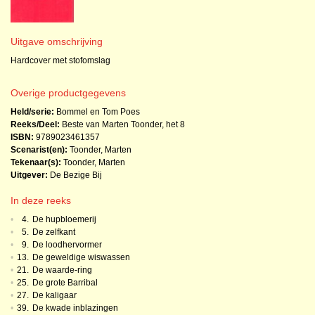
Uitgave omschrijving
Hardcover met stofomslag
Overige productgegevens
Held/serie:
Bommel en Tom Poes
Reeks/Deel:
Beste van Marten Toonder, het
8
ISBN:
9789023461357
Scenarist(en):
Toonder, Marten
Tekenaar(s):
Toonder, Marten
Uitgever:
De Bezige Bij
In deze reeks
•
4.
De hupbloemerij
•
5.
De zelfkant
•
9.
De loodhervormer
•
13.
De geweldige wiswassen
•
21.
De waarde-ring
•
25.
De grote Barribal
•
27.
De kaligaar
•
39.
De kwade inblazingen