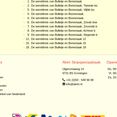
•
1.
De wereldreis van Bulletje en Bonestaak
•
2.
De wereldreis van Bulletje en Bonestaak, Tweede bo
•
5.
De wereldreis van Bulletje en Bonestaak, Vijfde bo
•
5.
De wereldreis van Bulletje en Boonestaak.
•
6.
De wereldreis van Bulletje en Boonestaak.
•
6.
De wereldreis van Bulletje en Bonestaak, Zesde boe
•
7.
De wereldreis van Bulletje en Bonestaak, Zevende b
•
8.
De wereldreis van Bulletje en Bonestaak, Achtste b
•
9.
De wereldreis van Bulletje en Bonestaak, Negende b
•
12.
De wereldreis van Bulletje en Bonestaak 12
•
15.
De wereldreis van Bulletje en Bonestaak 15
•
18.
De wereldreis van Bulletje en Bonestaak 18
ns
Akim Stripspeciaalzaak
Openi
Ulgersmaweg 14
Do. 09
9731 BS Groningen
Vr. 09
jen
Za. 10
+31 (0)50 - 549 96 98
info@akim.nl
ssies
en
inkel van Nederland