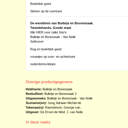
Boekblok goed
Sticker op de voorkant
De wereldreis van Bulletje en Boonestaak.
Tweedehands, Goede staat
Klik HIER voor (alle) foto's
Bulletje en Bonestaak - Van Nelle
Softcover
Rug en boekblok goed
vouwtjes op voor- en achterkant
ouderdomsvlekjes
Overige productgegevens
Held/serie:
Bulletje en Bonestaak
Reeks/Deel:
Bulletje en Bonestaak
2
Uitgavereeks:
Bulletje en Bonestaak - Van Nelle
Scenarist(en):
Jong, Adriaan Michiel de
Tekenaar(s):
Raemdonck, George van
Uitgever:
De Erven de Wed. J. van Nelle
In deze reeks