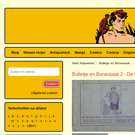
Blog
Nieuwe strips
Antiquarisch
Manga
Comics
Curiosa
Origine
Akim Stripwinkel
Bulletje en Bonestaak
Bulletje en Bonestaak 2 - De
Zoeken
Uitgebreid zoeken
Series/helden op alfabet
a
b
c
d
e
f
g
h
i
j
k
l
m
n
o
p
q
r
s
t
u
v
w
x
y
z
cijfers