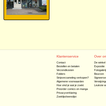
Klantenservice
Over o
Contact
De winkel
Bestellen en betalen
Expositie
Verzendkosten
Fotogaleri
Folders
Beurzen
Stripverzameling verkopen?
Signeerse
Algemene voorwaarden
Verwijzing
Hoe vind je wat je zoekt
Leukste w
Preorder comics en manga
Privacyverklaring
Zoeklijst/wenslijst