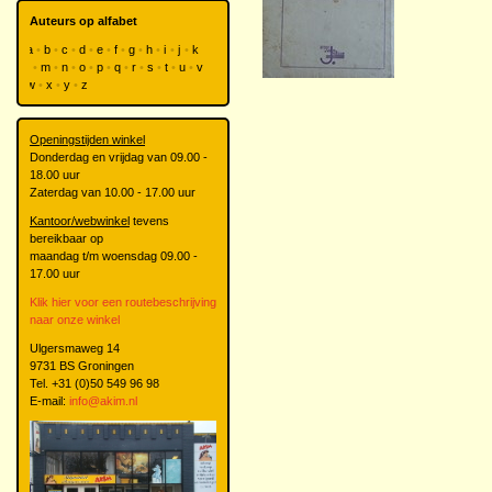
Auteurs op alfabet
a
b
c
d
e
f
g
h
i
j
k
l
m
n
o
p
q
r
s
t
u
v
w
x
y
z
Openingstijden winkel
Donderdag en vrijdag van 09.00 -
18.00 uur
Zaterdag van 10.00 - 17.00 uur
Kantoor/webwinkel
tevens
bereikbaar op
maandag t/m woensdag 09.00 -
17.00 uur
Klik hier voor een routebeschrijving
naar onze winkel
Ulgersmaweg 14
9731 BS Groningen
Tel. +31 (0)50 549 96 98
E-mail:
info@akim.nl