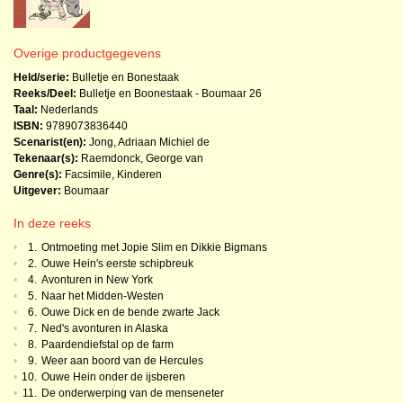
Overige productgegevens
Held/serie:
Bulletje en Bonestaak
Reeks/Deel:
Bulletje en Boonestaak - Boumaar
26
Taal:
Nederlands
ISBN:
9789073836440
Scenarist(en):
Jong, Adriaan Michiel de
Tekenaar(s):
Raemdonck, George van
Genre(s):
Facsimile
,
Kinderen
Uitgever:
Boumaar
In deze reeks
•
1.
Ontmoeting met Jopie Slim en Dikkie Bigmans
•
2.
Ouwe Hein's eerste schipbreuk
•
4.
Avonturen in New York
•
5.
Naar het Midden-Westen
•
6.
Ouwe Dick en de bende zwarte Jack
•
7.
Ned's avonturen in Alaska
•
8.
Paardendiefstal op de farm
•
9.
Weer aan boord van de Hercules
•
10.
Ouwe Hein onder de ijsberen
•
11.
De onderwerping van de menseneter