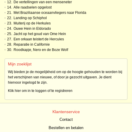
•
12.
De vertellingen van een menseneter
•
14.
Alle raadselen opgelost
•
21.
Met Braziliaanse oceaanvliegers naar Florida
•
22.
Landing op Schiphol
•
23.
Muiterij op de Herkules
•
24.
Ouwe Hein in Eldorado
•
25.
Jacht op het goud van Ome Hein
•
27.
Een orkaan teistert de Hercules
•
28.
Reparatie in Californie
•
30.
Roodkapje, Nero en de Boze Wolf
Mijn zoeklijst
Wij bieden je de mogelijkheid om op de hoogte gehouden te worden bij
het verschijnen van nieuwe, of door je gezocht uitgaven. Je dient
hiervoor ingelogd te zijn.
Klik hier om in te loggen of te registreren
Klantenservice
Contact
Bestellen en betalen