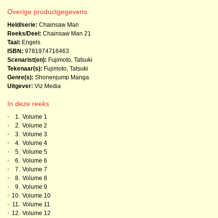
Overige productgegevens
Held/serie:
Chainsaw Man
Reeks/Deel:
Chainsaw Man
21
Taal:
Engels
ISBN:
9781974716463
Scenarist(en):
Fujimoto, Tatsuki
Tekenaar(s):
Fujimoto, Tatsuki
Genre(s):
Shonenjump Manga
Uitgever:
Viz Media
In deze reeks
•
1.
Volume 1
•
2.
Volume 2
•
3.
Volume 3
•
4.
Volume 4
•
5.
Volume 5
•
6.
Volume 6
•
7.
Volume 7
•
8.
Volume 8
•
9.
Volume 9
•
10.
Volume 10
•
11.
Volume 11
•
12.
Volume 12