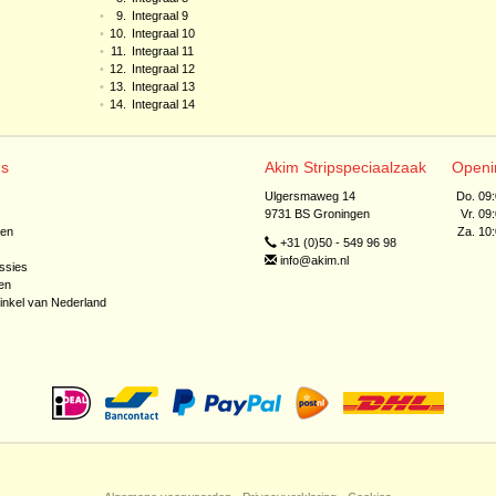
•
9.
Integraal 9
•
10.
Integraal 10
•
11.
Integraal 11
•
12.
Integraal 12
•
13.
Integraal 13
•
14.
Integraal 14
ns
Akim Stripspeciaalzaak
Openi
Ulgersmaweg 14
Do. 09
9731 BS Groningen
Vr. 09
jen
Za. 10
+31 (0)50 - 549 96 98
info@akim.nl
ssies
en
inkel van Nederland