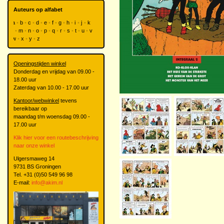
Auteurs op alfabet
a
b
c
d
e
f
g
h
i
j
k
l
m
n
o
p
q
r
s
t
u
v
w
x
y
z
Openingstijden winkel
Donderdag en vrijdag van 09.00 -
18.00 uur
Zaterdag van 10.00 - 17.00 uur
Kantoor/webwinkel
tevens
bereikbaar op
maandag t/m woensdag 09.00 -
17.00 uur
Klik hier voor een routebeschrijving
naar onze winkel
Ulgersmaweg 14
9731 BS Groningen
Tel. +31 (0)50 549 96 98
E-mail:
info@akim.nl