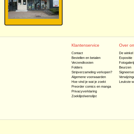
Klantenservice
Over o
Contact
De winkel
Bestellen en betalen
Expositie
Verzendkosten
Fotogaleri
Folders
Beurzen
Stripverzameling verkopen?
Signeerse
Algemene voorwaarden
Verwijzing
Hoe vind je wat je zoekt
Leukste w
Preorder comics en manga
Privacyverklaring
Zoeklijst/wenslijst