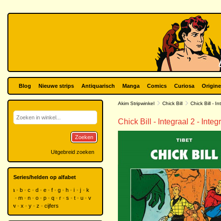
Blog
Nieuwe strips
Antiquarisch
Manga
Comics
Curiosa
Origine
Akim Stripwinkel
Chick Bill
Chick Bill - I
Chick Bill - Integraal 2 - Integ
Zoeken
Uitgebreid zoeken
Series/helden op alfabet
a
b
c
d
e
f
g
h
i
j
k
l
m
n
o
p
q
r
s
t
u
v
w
x
y
z
cijfers