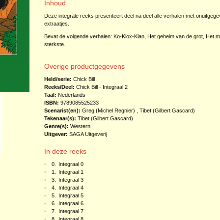
Inhoud
Deze integrale reeks presenteert deel na deel alle verhalen met onuitgegeven
extraatjes.
Bevat de volgende verhalen: Ko-Klox-Klan, Het geheim van de grot, Het m
sterkste.
Overige productgegevens
Held/serie:
Chick Bill
Reeks/Deel:
Chick Bill - Integraal
2
Taal:
Nederlands
ISBN:
9789085525233
Scenarist(en):
Greg (Michel Regnier)
,
Tibet (Gilbert Gascard)
Tekenaar(s):
Tibet (Gilbert Gascard)
Genre(s):
Western
Uitgever:
SAGA Uitgeverij
In deze reeks
•
0.
Integraal 0
•
1.
Integraal 1
•
3.
Integraal 3
•
4.
Integraal 4
•
5.
Integraal 5
•
6.
Integraal 6
•
7.
Integraal 7
•
8.
Integraal 8