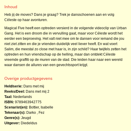
Inhoud
Heb jij de moves? Dans je graag? Trek je dansschoenen aan en volg
Céleste op haar avonturen.
Magical Five heeft een optreden versierd in de volgende videoclip van Urban
Gang. Het is een droom die in vervulling gaat, maar voor Céleste wordt het
eerder een beproeving. Het valt niet mee om te dansen voor iemand die jou
niet ziet zitten en die je vrienden duidelijk veel liever heeft. En wat voert
Salim, die meestal zo close met haar is, in zijn schild? Haar twijfels zetten het
optreden en hun vriendschap op de helling, maar dan ontdekt Céleste
vreemde graffiti op de muren van de stad. Die leiden haar naar een wereld
waar dansen de allures van een gevechtssport krijgt.
Overige productgegevens
Held/serie:
Dans met mij
Reeks/Deel:
Dans met mij
2
Taal:
Nederlands
ISBN:
9789463942775
Scenarist(en):
Bottier, Isabelle
Tekenaar(s):
Darko
,
Fez
Genre(s):
Jeugd
Uitgever:
Diedeldus