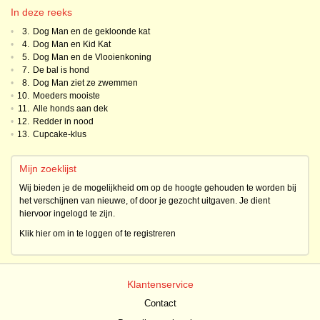
In deze reeks
•
3.
Dog Man en de gekloonde kat
•
4.
Dog Man en Kid Kat
•
5.
Dog Man en de Vlooienkoning
•
7.
De bal is hond
•
8.
Dog Man ziet ze zwemmen
•
10.
Moeders mooiste
•
11.
Alle honds aan dek
•
12.
Redder in nood
•
13.
Cupcake-klus
Mijn zoeklijst
Wij bieden je de mogelijkheid om op de hoogte gehouden te worden bij
het verschijnen van nieuwe, of door je gezocht uitgaven. Je dient
hiervoor ingelogd te zijn.
Klik hier om in te loggen of te registreren
Klantenservice
Contact