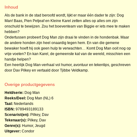
Inhoud
Als de bank in de stad beroofd wordt, lijkt er maar één dader te zijn: Dog
Man! Baas, Pien Petjeaf en Kleine Karel zetten alles op alles om zijn
onschuld te bewijzen. Zou het boeventeam van Biggie er iets mee te maken
hebben?
Ondertussen probeert Dog Man zijn draai te vinden in de hondenbak. Maar
de andere honden zijn heel onaardig tegen hem. En van die gemene
bewaker hoeft hij ook geen hulp te verwachten… Komt Dog Man ooit nog op
vrije voeten? En kan Karel, de gemeenste kat van de wereld, misschien een
handje helpen?
Een heerlijk Dog Man-verhaal vol humor, avontuur en tekentips, geschreven
door Dav Pilkey en vertaald door Tjibbe Veldkamp.
Overige productgegevens
Held/serie:
Dog Man
Reeks/Deel:
Dog Man (NL)
6
Taal:
Nederlands
ISBN:
9789493189133
Scenarist(en):
Pilkey, Dav
Tekenaar(s):
Pilkey, Dav
Genre(s):
Humor
,
Jeugd
Uitgever:
Condor