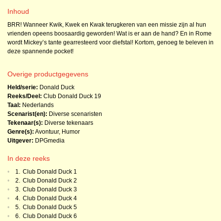
Inhoud
BRR! Wanneer Kwik, Kwek en Kwak terugkeren van een missie zijn al hun
vrienden opeens boosaardig geworden! Wat is er aan de hand? En in Rome
wordt Mickey’s tante gearresteerd voor diefstal! Kortom, genoeg te beleven in
deze spannende pocket!
Overige productgegevens
Held/serie:
Donald Duck
Reeks/Deel:
Club Donald Duck
19
Taal:
Nederlands
Scenarist(en):
Diverse scenaristen
Tekenaar(s):
Diverse tekenaars
Genre(s):
Avontuur
,
Humor
Uitgever:
DPGmedia
In deze reeks
•
1.
Club Donald Duck 1
•
2.
Club Donald Duck 2
•
3.
Club Donald Duck 3
•
4.
Club Donald Duck 4
•
5.
Club Donald Duck 5
•
6.
Club Donald Duck 6