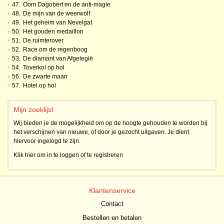
•
47.
Oom Dagobert en de anti-magie
•
48.
De mijn van de weerwolf
•
49.
Het geheim van Nevelgat
•
50.
Het gouden medaillon
•
51.
De ruimterover
•
52.
Race om de regenboog
•
53.
De diamant van Afgelegië
•
54.
Toverkol op hol
•
56.
De zwarte maan
•
57.
Hotel op hol
Mijn zoeklijst
Wij bieden je de mogelijkheid om op de hoogte gehouden te worden bij
het verschijnen van nieuwe, of door je gezocht uitgaven. Je dient
hiervoor ingelogd te zijn.
Klik hier om in te loggen of te registreren
Klantenservice
Contact
Bestellen en betalen