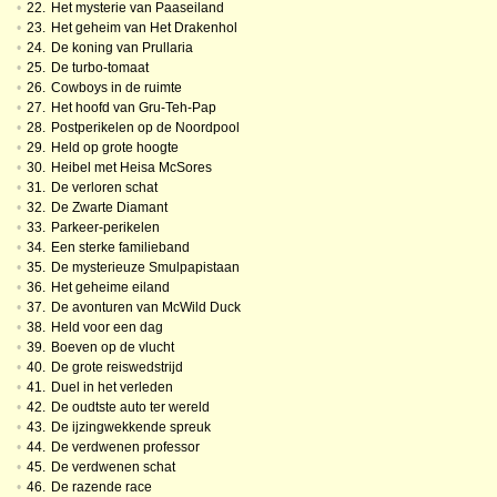
•
22.
Het mysterie van Paaseiland
•
23.
Het geheim van Het Drakenhol
•
24.
De koning van Prullaria
•
25.
De turbo-tomaat
•
26.
Cowboys in de ruimte
•
27.
Het hoofd van Gru-Teh-Pap
•
28.
Postperikelen op de Noordpool
•
29.
Held op grote hoogte
•
30.
Heibel met Heisa McSores
•
31.
De verloren schat
•
32.
De Zwarte Diamant
•
33.
Parkeer-perikelen
•
34.
Een sterke familieband
•
35.
De mysterieuze Smulpapistaan
•
36.
Het geheime eiland
•
37.
De avonturen van McWild Duck
•
38.
Held voor een dag
•
39.
Boeven op de vlucht
•
40.
De grote reiswedstrijd
•
41.
Duel in het verleden
•
42.
De oudtste auto ter wereld
•
43.
De ijzingwekkende spreuk
•
44.
De verdwenen professor
•
45.
De verdwenen schat
•
46.
De razende race