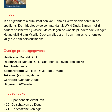
Inhoud
In dit bijzondere album staat één van Donalds verre voorvaderen in de
spotlights. De middeleeuwse commandant McWild Duck. Samen met zijn
ridders beschermt hij kasteel Malcot tegen de woeste plunderende Vikingen.
Het geluk lijkt aan McWild Duck z’n zijde als hij een magische runensteen
krijgt die hem oersterk maakt.
Overige productgegevens
Held/serie:
Donald Duck
Reeks/Deel:
Donald Duck - Spannendste avonturen, de
55
Taal:
Nederlands
Scenarist(en):
Gerstein, David
,
Rota, Marco
Tekenaar(s):
Rota, Marco
Genre(s):
Avontuur
,
Jeugd
Uitgever:
DPGmedia
In deze reeks
•
18.
Spannendste Avonturen 18
•
19.
De schat van de Doge
•
21.
De Amazone-koningin