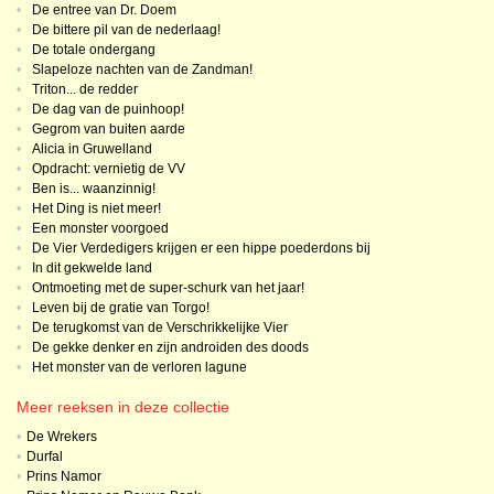
•
De entree van Dr. Doem
•
De bittere pil van de nederlaag!
•
De totale ondergang
•
Slapeloze nachten van de Zandman!
•
Triton... de redder
•
De dag van de puinhoop!
•
Gegrom van buiten aarde
•
Alicia in Gruwelland
•
Opdracht: vernietig de VV
•
Ben is... waanzinnig!
•
Het Ding is niet meer!
•
Een monster voorgoed
•
De Vier Verdedigers krijgen er een hippe poederdons bij
•
In dit gekwelde land
•
Ontmoeting met de super-schurk van het jaar!
•
Leven bij de gratie van Torgo!
•
De terugkomst van de Verschrikkelijke Vier
•
De gekke denker en zijn androiden des doods
•
Het monster van de verloren lagune
Meer reeksen in deze collectie
•
De Wrekers
•
Durfal
•
Prins Namor