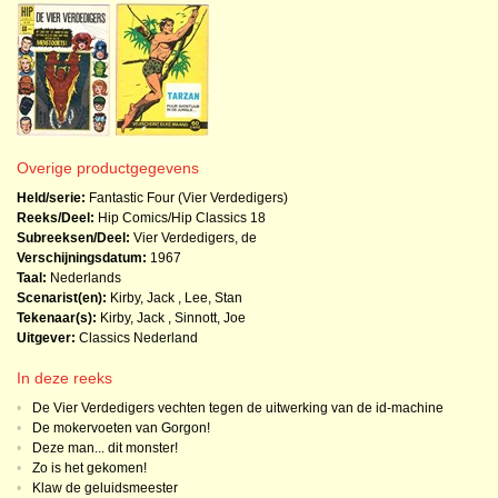
Overige productgegevens
Held/serie:
Fantastic Four (Vier Verdedigers)
Reeks/Deel:
Hip Comics/Hip Classics
18
Subreeksen/Deel:
Vier Verdedigers, de
Verschijningsdatum:
1967
Taal:
Nederlands
Scenarist(en):
Kirby, Jack
,
Lee, Stan
Tekenaar(s):
Kirby, Jack
,
Sinnott, Joe
Uitgever:
Classics Nederland
In deze reeks
•
De Vier Verdedigers vechten tegen de uitwerking van de id-machine
•
De mokervoeten van Gorgon!
•
Deze man... dit monster!
•
Zo is het gekomen!
•
Klaw de geluidsmeester