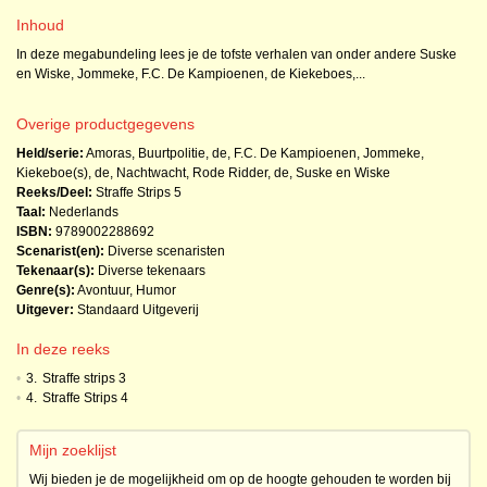
Inhoud
In deze megabundeling lees je de tofste verhalen van onder andere Suske
en Wiske, Jommeke, F.C. De Kampioenen, de Kiekeboes,...
Overige productgegevens
Held/serie:
Amoras
,
Buurtpolitie, de
,
F.C. De Kampioenen
,
Jommeke
,
Kiekeboe(s), de
,
Nachtwacht
,
Rode Ridder, de
,
Suske en Wiske
Reeks/Deel:
Straffe Strips
5
Taal:
Nederlands
ISBN:
9789002288692
Scenarist(en):
Diverse scenaristen
Tekenaar(s):
Diverse tekenaars
Genre(s):
Avontuur
,
Humor
Uitgever:
Standaard Uitgeverij
In deze reeks
•
3.
Straffe strips 3
•
4.
Straffe Strips 4
Mijn zoeklijst
Wij bieden je de mogelijkheid om op de hoogte gehouden te worden bij