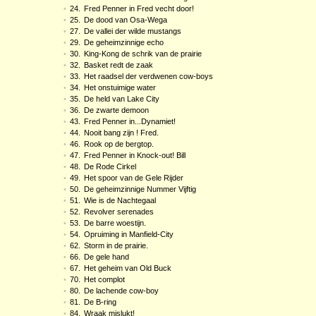
•
24.
Fred Penner in Fred vecht door!
•
25.
De dood van Osa-Wega
•
27.
De vallei der wilde mustangs
•
29.
De geheimzinnige echo
•
30.
King-Kong de schrik van de prairie
•
32.
Basket redt de zaak
•
33.
Het raadsel der verdwenen cow-boys
•
34.
Het onstuimige water
•
35.
De held van Lake City
•
36.
De zwarte demoon
•
43.
Fred Penner in...Dynamiet!
•
44.
Nooit bang zijn ! Fred.
•
46.
Rook op de bergtop.
•
47.
Fred Penner in Knock-out! Bill
•
48.
De Rode Cirkel
•
49.
Het spoor van de Gele Rijder
•
50.
De geheimzinnige Nummer Vijftig
•
51.
Wie is de Nachtegaal
•
52.
Revolver serenades
•
53.
De barre woestijn.
•
54.
Opruiming in Manfield-City
•
62.
Storm in de prairie.
•
66.
De gele hand
•
67.
Het geheim van Old Buck
•
70.
Het complot
•
80.
De lachende cow-boy
•
81.
De B-ring
•
84.
Wraak mislukt!