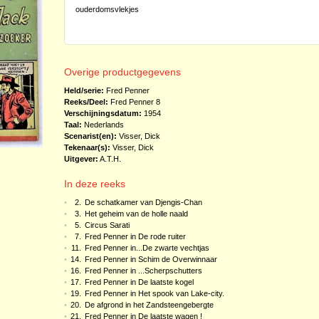
ouderdomsvlekjes
Overige productgegevens
Held/serie:
Fred Penner
Reeks/Deel:
Fred Penner
8
Verschijningsdatum:
1954
Taal:
Nederlands
Scenarist(en):
Visser, Dick
Tekenaar(s):
Visser, Dick
Uitgever:
A.T.H.
In deze reeks
•
2.
De schatkamer van Djengis-Chan
•
3.
Het geheim van de holle naald
•
5.
Circus Sarati
•
7.
Fred Penner in De rode ruiter
•
11.
Fred Penner in...De zwarte vechtjas
•
14.
Fred Penner in Schim de Overwinnaar
•
16.
Fred Penner in ...Scherpschutters
•
17.
Fred Penner in De laatste kogel
•
19.
Fred Penner in Het spook van Lake-city.
•
20.
De afgrond in het Zandsteengebergte
•
21.
Fred Penner in De laatste wagen !