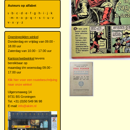
Auteurs op alfabet
a
b
c
d
e
f
g
h
i
j
k
l
m
n
o
p
q
r
s
t
u
v
w
x
y
z
Openingstijden winkel
Donderdag en vrijdag van 09.00 -
18.00 uur
Zaterdag van 10.00 - 17.00 uur
Kantoor/webwinkel
tevens
bereikbaar op
maandag t/m woensdag 09.00 -
17.00 uur
Klik hier voor een routebeschrijving
naar onze winkel
Ulgersmaweg 14
9731 BS Groningen
Tel. +31 (0)50 549 96 98
E-mail:
info@akim.nl