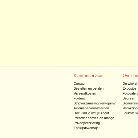
Klantenservice
Over o
Contact
De winkel
Bestellen en betalen
Expositie
Verzendkosten
Fotogaleri
Folders
Beurzen
Stripverzameling verkopen?
Signeerse
Algemene voorwaarden
Verwijzing
Hoe vind je wat je zoekt
Leukste w
Preorder comics en manga
Privacyverklaring
Zoeklijst/wenslijst