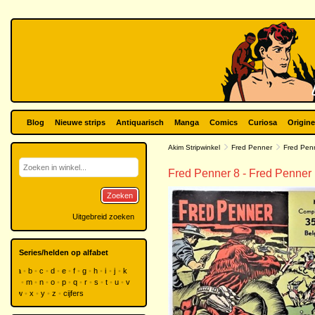
Blog
Nieuwe strips
Antiquarisch
Manga
Comics
Curiosa
Origine
Akim Stripwinkel
Fred Penner
Fred Pen
Fred Penner 8 - Fred Penner
Zoeken
Uitgebreid zoeken
Series/helden op alfabet
a
b
c
d
e
f
g
h
i
j
k
l
m
n
o
p
q
r
s
t
u
v
w
x
y
z
cijfers