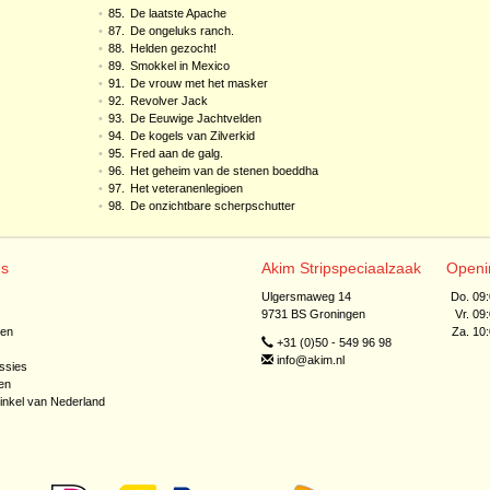
•
85.
De laatste Apache
•
87.
De ongeluks ranch.
•
88.
Helden gezocht!
•
89.
Smokkel in Mexico
•
91.
De vrouw met het masker
•
92.
Revolver Jack
•
93.
De Eeuwige Jachtvelden
•
94.
De kogels van Zilverkid
•
95.
Fred aan de galg.
•
96.
Het geheim van de stenen boeddha
•
97.
Het veteranenlegioen
•
98.
De onzichtbare scherpschutter
ns
Akim Stripspeciaalzaak
Openi
Ulgersmaweg 14
Do. 09
9731 BS Groningen
Vr. 09
jen
Za. 10
+31 (0)50 - 549 96 98
info@akim.nl
ssies
en
inkel van Nederland