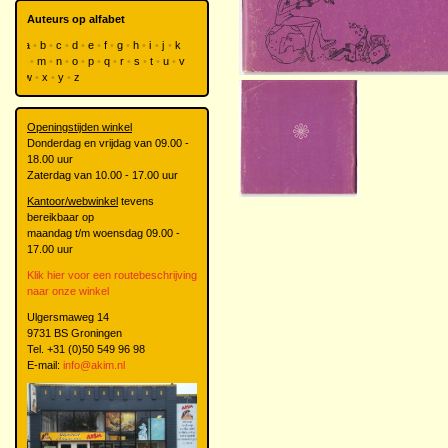
Auteurs op alfabet
a
b
c
d
e
f
g
h
i
j
k
l
m
n
o
p
q
r
s
t
u
v
w
x
y
z
Openingstijden winkel
Donderdag en vrijdag van 09.00 -
18.00 uur
Zaterdag van 10.00 - 17.00 uur
Kantoor/webwinkel
tevens
bereikbaar op
maandag t/m woensdag 09.00 -
17.00 uur
Klik hier voor een routebeschrijving
naar onze winkel
Ulgersmaweg 14
9731 BS Groningen
Tel. +31 (0)50 549 96 98
E-mail:
info@akim.nl