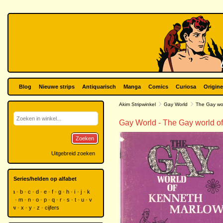
Blog
Nieuwe strips
Antiquarisch
Manga
Comics
Curiosa
Origine
Akim Stripwinkel
Gay World
The Gay wor
Gay World - The Gay world o
Zoeken
Uitgebreid zoeken
Series/helden op alfabet
a
b
c
d
e
f
g
h
i
j
k
l
m
n
o
p
q
r
s
t
u
v
w
x
y
z
cijfers