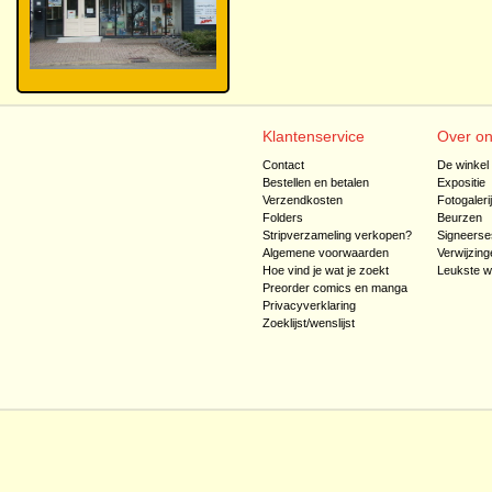
Klantenservice
Over o
Contact
De winkel
Bestellen en betalen
Expositie
Verzendkosten
Fotogaleri
Folders
Beurzen
Stripverzameling verkopen?
Signeerse
Algemene voorwaarden
Verwijzing
Hoe vind je wat je zoekt
Leukste w
Preorder comics en manga
Privacyverklaring
Zoeklijst/wenslijst