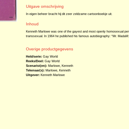
Uitgave omschrijving
In eigen beheer bracht hij dit zeer zeldzame cartoonboekje uit.
Inhoud
Kenneth Marlowe was one of the gayest and most openly homosexual perso
transsexual. In 1964 he published his famous autobiography: “Mr. MadaM
Overige productgegevens
Held/serie:
Gay World
Reeks/Deel:
Gay World
Scenarist(en):
Marlowe, Kenneth
Tekenaar(s):
Marlowe, Kenneth
Uitgever:
Kenneth Marlowe