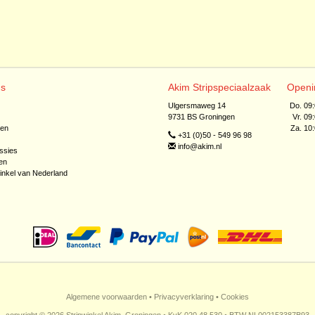
ns
Akim Stripspeciaalzaak
Openi
Ulgersmaweg 14
Do. 09
9731 BS Groningen
Vr. 09
jen
Za. 10
+31 (0)50 - 549 96 98
info@akim.nl
ssies
en
inkel van Nederland
Algemene voorwaarden
•
Privacyverklaring
•
Cookies
copyright © 2026 Stripwinkel Akim, Groningen • KvK 020 48 530 • BTW NL002153387B93