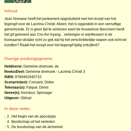
Inhoud
Jean Nomane heeft het perkament opgeduikeld met het recept van het
tegengif voor de Lacrima Christi. Alleen, het is opgesteld in een vernuftige
geheimcode. Er is geen tijd te verliezen want de trouweloze Benciveni heeft
het gif geleverd aan Cho Ihn Kyang... verborgen in wijnflessen! Is de
Koreaanse dictator echt zo gek dat hij het verschrikkelijke wapen ook echt wil
inzetten? Raakt het recept voor het tegengif tijdig ontcijferd?
Overige productgegevens
Held/serie:
Geheime driehoek, de
Reeks/Deel:
Geheime driehoek - Lacrima Christi
3
ISBN:
9789462940710
Scenarist(en):
Convard, Didier
Tekenaar(s):
Falque, Denis
Genre(s):
Avontuur
,
Spionage
Uitgever:
Glénat
In deze reeks
•
2.
Het begin van de apocalyps
•
4.
Boodschap uit het verleden
•
5.
De boodschap van de alchemist