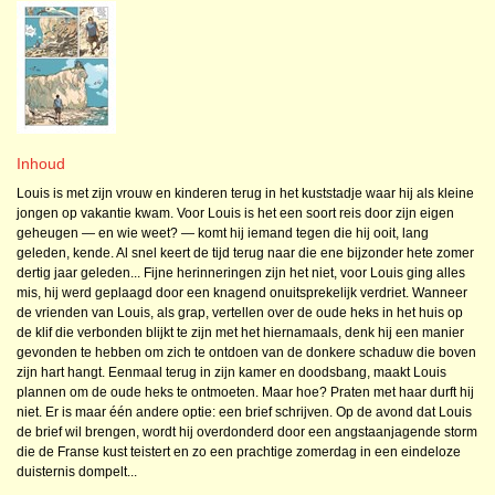
Inhoud
Louis is met zijn vrouw en kinderen terug in het kuststadje waar hij als kleine
jongen op vakantie kwam. Voor Louis is het een soort reis door zijn eigen
geheugen — en wie weet? — komt hij iemand tegen die hij ooit, lang
geleden, kende. Al snel keert de tijd terug naar die ene bijzonder hete zomer
dertig jaar geleden... Fijne herinneringen zijn het niet, voor Louis ging alles
mis, hij werd geplaagd door een knagend onuitsprekelijk verdriet. Wanneer
de vrienden van Louis, als grap, vertellen over de oude heks in het huis op
de klif die verbonden blijkt te zijn met het hiernamaals, denk hij een manier
gevonden te hebben om zich te ontdoen van de donkere schaduw die boven
zijn hart hangt. Eenmaal terug in zijn kamer en doodsbang, maakt Louis
plannen om de oude heks te ontmoeten. Maar hoe? Praten met haar durft hij
niet. Er is maar één andere optie: een brief schrijven. Op de avond dat Louis
de brief wil brengen, wordt hij overdonderd door een angstaanjagende storm
die de Franse kust teistert en zo een prachtige zomerdag in een eindeloze
duisternis dompelt...