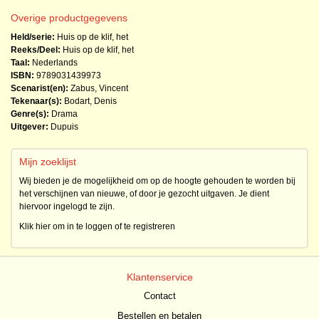
Overige productgegevens
Held/serie:
Huis op de klif, het
Reeks/Deel:
Huis op de klif, het
Taal:
Nederlands
ISBN:
9789031439973
Scenarist(en):
Zabus, Vincent
Tekenaar(s):
Bodart, Denis
Genre(s):
Drama
Uitgever:
Dupuis
Mijn zoeklijst
Wij bieden je de mogelijkheid om op de hoogte gehouden te worden bij
het verschijnen van nieuwe, of door je gezocht uitgaven. Je dient
hiervoor ingelogd te zijn.
Klik hier om in te loggen of te registreren
Klantenservice
Contact
Bestellen en betalen