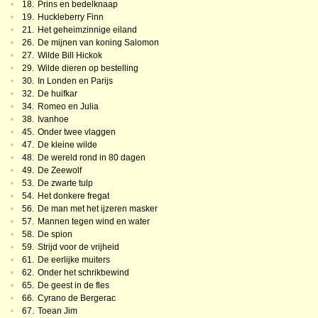
•
18.
Prins en bedelknaap
•
19.
Huckleberry Finn
•
21.
Het geheimzinnige eiland
•
26.
De mijnen van koning Salomon
•
27.
Wilde Bill Hickok
•
29.
Wilde dieren op bestelling
•
30.
In Londen en Parijs
•
32.
De huifkar
•
34.
Romeo en Julia
•
38.
Ivanhoe
•
45.
Onder twee vlaggen
•
47.
De kleine wilde
•
48.
De wereld rond in 80 dagen
•
49.
De Zeewolf
•
53.
De zwarte tulp
•
54.
Het donkere fregat
•
56.
De man met het ijzeren masker
•
57.
Mannen tegen wind en water
•
58.
De spion
•
59.
Strijd voor de vrijheid
•
61.
De eerlijke muiters
•
62.
Onder het schrikbewind
•
65.
De geest in de fles
•
66.
Cyrano de Bergerac
•
67.
Toean Jim