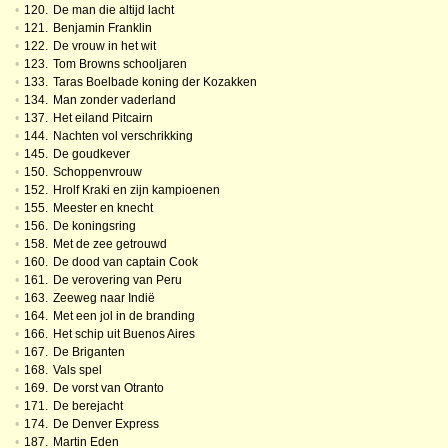
•
120.
De man die altijd lacht
•
121.
Benjamin Franklin
•
122.
De vrouw in het wit
•
123.
Tom Browns schooljaren
•
133.
Taras Boelbade koning der Kozakken
•
134.
Man zonder vaderland
•
137.
Het eiland Pitcairn
•
144.
Nachten vol verschrikking
•
145.
De goudkever
•
150.
Schoppenvrouw
•
152.
Hrolf Kraki en zijn kampioenen
•
155.
Meester en knecht
•
156.
De koningsring
•
158.
Met de zee getrouwd
•
160.
De dood van captain Cook
•
161.
De verovering van Peru
•
163.
Zeeweg naar Indië
•
164.
Met een jol in de branding
•
166.
Het schip uit Buenos Aires
•
167.
De Briganten
•
168.
Vals spel
•
169.
De vorst van Otranto
•
171.
De berejacht
•
174.
De Denver Express
•
187.
Martin Eden