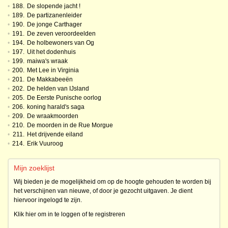
•
188.
De slopende jacht !
•
189.
De partizanenleider
•
190.
De jonge Carthager
•
191.
De zeven veroordeelden
•
194.
De holbewoners van Og
•
197.
Uit het dodenhuis
•
199.
maiwa's wraak
•
200.
Met Lee in Virginia
•
201.
De Makkabeeën
•
202.
De helden van IJsland
•
205.
De Eerste Punische oorlog
•
206.
koning harald's saga
•
209.
De wraakmoorden
•
210.
De moorden in de Rue Morgue
•
211.
Het drijvende eiland
•
214.
Erik Vuuroog
Mijn zoeklijst
Wij bieden je de mogelijkheid om op de hoogte gehouden te worden bij
het verschijnen van nieuwe, of door je gezocht uitgaven. Je dient
hiervoor ingelogd te zijn.
Klik hier om in te loggen of te registreren