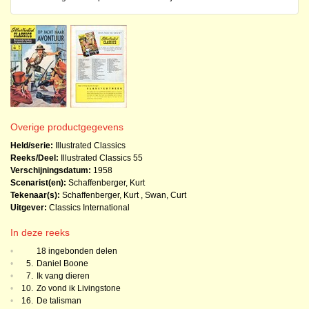
Overige productgegevens
Held/serie:
Illustrated Classics
Reeks/Deel:
Illustrated Classics
55
Verschijningsdatum:
1958
Scenarist(en):
Schaffenberger, Kurt
Tekenaar(s):
Schaffenberger, Kurt
,
Swan, Curt
Uitgever:
Classics International
In deze reeks
•
18 ingebonden delen
•
5.
Daniel Boone
•
7.
Ik vang dieren
•
10.
Zo vond ik Livingstone
•
16.
De talisman