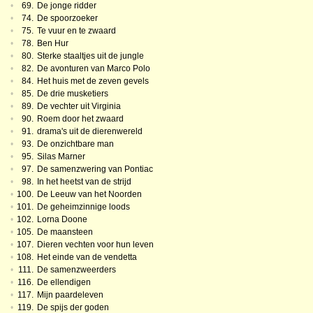
•
69.
De jonge ridder
•
74.
De spoorzoeker
•
75.
Te vuur en te zwaard
•
78.
Ben Hur
•
80.
Sterke staaltjes uit de jungle
•
82.
De avonturen van Marco Polo
•
84.
Het huis met de zeven gevels
•
85.
De drie musketiers
•
89.
De vechter uit Virginia
•
90.
Roem door het zwaard
•
91.
drama's uit de dierenwereld
•
93.
De onzichtbare man
•
95.
Silas Marner
•
97.
De samenzwering van Pontiac
•
98.
In het heetst van de strijd
•
100.
De Leeuw van het Noorden
•
101.
De geheimzinnige loods
•
102.
Lorna Doone
•
105.
De maansteen
•
107.
Dieren vechten voor hun leven
•
108.
Het einde van de vendetta
•
111.
De samenzweerders
•
116.
De ellendigen
•
117.
Mijn paardeleven
•
119.
De spijs der goden